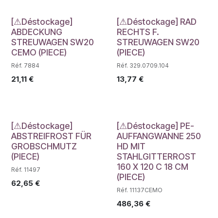
Déstockage
Déstockage
[⚠Déstockage]
[⚠Déstockage] RAD
ABDECKUNG
RECHTS F.
STREUWAGEN SW20
STREUWAGEN SW20
CEMO (PIECE)
(PIECE)
Réf. 7884
Réf. 329.0709.104
21,11
€
13,77
€
Déstockage
Déstockage
[⚠Déstockage]
[⚠Déstockage] PE-
ABSTREIFROST FÜR
AUFFANGWANNE 250
GROBSCHMUTZ
HD MIT
(PIECE)
STAHLGITTERROST
160 X 120 C 18 CM
Réf. 11497
(PIECE)
62,65
€
Réf. 11137CEMO
486,36
€