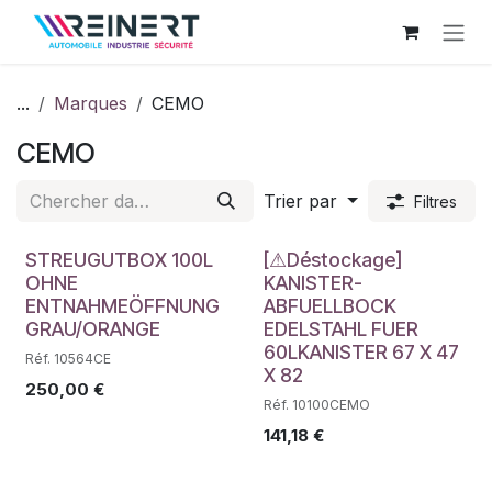
Se rendre au contenu
...
Marques
CEMO
CEMO
Trier par
Filtres
Déstockage
STREUGUTBOX 100L
[⚠Déstockage]
OHNE
KANISTER-
ENTNAHMEÖFFNUNG
ABFUELLBOCK
GRAU/ORANGE
EDELSTAHL FUER
60LKANISTER 67 X 47
Réf. 10564CE
X 82
250,00
€
Réf. 10100CEMO
141,18
€