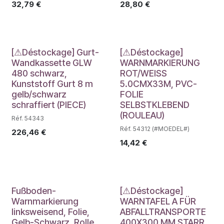
32,79
€
28,80
€
Déstockage
Déstockage
[⚠Déstockage] Gurt-
[⚠Déstockage]
Wandkassette GLW
WARNMARKIERUNG
480 schwarz,
ROT/WEISS
Kunststoff Gurt 8 m
5.0CMX33M, PVC-
gelb/schwarz
FOLIE
schraffiert (PIECE)
SELBSTKLEBEND
(ROULEAU)
Réf. 54343
Réf. 54312 (#MOEDEL#)
226,46
€
14,42
€
Déstockage
Fußboden-
[⚠Déstockage]
Warnmarkierung
WARNTAFEL A FÜR
linksweisend, Folie,
ABFALLTRANSPORTE
Gelb-Schwarz, Rolle
400X300 MM STARR,