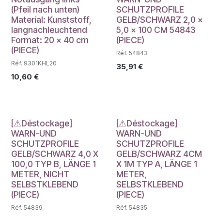
(Pfeil nach unten)
SCHUTZPROFILE
Material: Kunststoff,
GELB/SCHWARZ 2,0 x
langnachleuchtend
5,0 x 100 CM 54843
Format: 20 x 40 cm
(PIECE)
(PIECE)
Réf. 54843
Réf. 9301KHL20
35,91
€
10,60
€
Déstockage
Déstockage
[⚠Déstockage]
[⚠Déstockage]
WARN-UND
WARN-UND
SCHUTZPROFILE
SCHUTZPROFILE
GELB/SCHWARZ 4,0 X
GELB/SCHWARZ 4CM
100,0 TYP B, LÄNGE 1
X 1M TYP A, LÄNGE 1
METER, NICHT
METER,
SELBSTKLEBEND
SELBSTKLEBEND
(PIECE)
(PIECE)
Réf. 54839
Réf. 54835