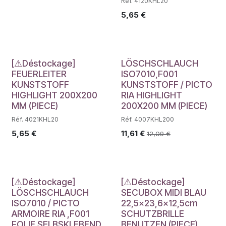
Réf. 4120KHL20
5,65
€
Déstockage
[⚠Déstockage]
LÖSCHSCHLAUCH
FEUERLEITER
ISO7010,F001
KUNSTSTOFF
KUNSTSTOFF / PICTO
HIGHLIGHT 200X200
RIA HIGHLIGHT
MM (PIECE)
200X200 MM (PIECE)
Réf. 4021KHL20
Réf. 4007KHL200
5,65
€
11,61
€
12,09
€
Déstockage
Déstockage
[⚠Déstockage]
[⚠Déstockage]
LÖSCHSCHLAUCH
SECUBOX MIDI BLAU
ISO7010 / PICTO
22,5x23,6x12,5cm
ARMOIRE RIA ,F001
SCHUTZBRILLE
FOLIE SELBSKLEBEND
BENUTZEN (PIECE)