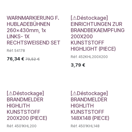
Déstockage
WARNMARKIERUNG F.
[⚠Déstockage]
HUBLADEBÜHNEN
EINRICHTUNGEN ZUR
260x430mm, 1x
BRANDBEKAEMPFUNG
LINKS- 1X
200X200
RECHTSWEISEND SET
KUNSTSTOFF
HIGHLIGHT (PIECE)
Réf. 54178
Réf. 452KHL200X200
76,34
€
79,52
€
3,79
€
Déstockage
Déstockage
[⚠Déstockage]
[⚠Déstockage]
BRANDMELDER
BRANDMELDER
HIGHLITH
HIGHLITH
KUNSTSTOFF
KUNSTSTOFF
200X200 (PIECE)
148X148 (PIECE)
Réf. 4501KHL200
Réf. 4501KHL148