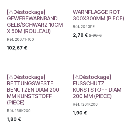
Déstockage
[⚠Déstockage]
WARNFLAGGE ROT
GEWEBEWARNBAND
300X300MM (PIECE)
GELB/SCHWARZ 10CM
Réf. 2043PE
X 50M (ROULEAU)
2,78
€
2,90
€
Réf. 20671-100
102,67
€
Déstockage
Déstockage
[⚠Déstockage]
[⚠Déstockage]
RETTUNGSWESTE
FUSSCHUTZ
BENUTZEN DIAM 200
KUNSTSTOFF DIAM
MM KUNSTSTOFF
200 MM (PIECE)
(PIECE)
Réf. 1261K200
Réf. 136K200
1,90
€
1,80
€