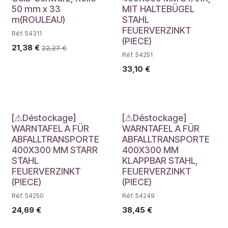
50 mm x 33
MIT HALTEBÜGEL
m(ROULEAU)
STAHL
FEUERVERZINKT
Réf. 54311
(PIECE)
21,38
€
22,27
€
Réf. 54251
33,10
€
Déstockage
Déstockage
[⚠Déstockage]
[⚠Déstockage]
WARNTAFEL A FÜR
WARNTAFEL A FÜR
ABFALLTRANSPORTE
ABFALLTRANSPORTE
400X300 MM STARR
400X300 MM
STAHL
KLAPPBAR STAHL,
FEUERVERZINKT
FEUERVERZINKT
(PIECE)
(PIECE)
Réf. 54250
Réf. 54249
24,69
€
38,45
€