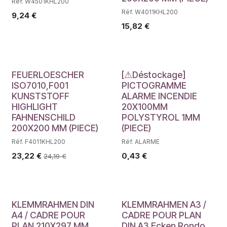
Réf. W4501KHL200
Réf. W4011KHL200
9,24
€
15,82
€
Déstockage
FEUERLOESCHER
[⚠Déstockage]
ISO7010,F001
PICTOGRAMME
KUNSTSTOFF
ALARME INCENDIE
HIGHLIGHT
20X100MM
FAHNENSCHILD
POLYSTYROL 1MM
200X200 MM (PIECE)
(PIECE)
Réf. F4011KHL200
Réf. ALARME
23,22
€
0,43
€
24,19
€
KLEMMRAHMEN DIN
KLEMMRAHMEN A3 /
A4 / CADRE POUR
CADRE POUR PLAN
PLAN 210X297 MM
DIN A3 Ecken Rondo,