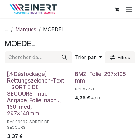
Se rendre au contenu
...
Marques
MOEDEL
MOEDEL
Trier par
Filtres
Déstockage
[⚠Déstockage]
BMZ, Folie, 297x105
Rettungszeichen-Text
mm
" SORTIE DE
Réf. 57721
SECOURS " nach
4,35
€
4,53
€
Angabe, Folie, nachl.,
160-mcd,
297x148mm
Réf. 99992-SORTIE DE
SECOURS
3,37
€