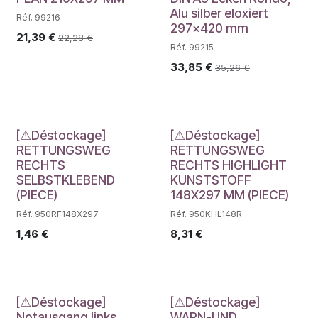
Alu silber eloxiert
Réf. 99216
297x420 mm
21,39
€
22,28
€
Réf. 99215
33,85
€
35,26
€
Déstockage
Déstockage
[⚠Déstockage]
[⚠Déstockage]
RETTUNGSWEG
RETTUNGSWEG
RECHTS
RECHTS HIGHLIGHT
SELBSTKLEBEND
KUNSTSTOFF
(PIECE)
148X297 MM (PIECE)
Réf. 950RF148X297
Réf. 950KHL148R
1,46
€
8,31
€
Déstockage
Déstockage
[⚠Déstockage]
[⚠Déstockage]
Notausgang links
WARN-UND