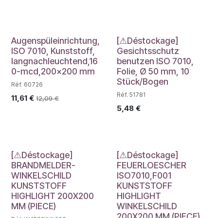
Déstockage
Augenspüleinrichtung,
[⚠Déstockage]
ISO 7010, Kunststoff,
Gesichtsschutz
langnachleuchtend,16
benutzen ISO 7010,
0-mcd,200x200 mm
Folie, Ø 50 mm, 10
Stück/Bogen
Réf. 60726
Réf. 51781
11,61
€
12,09
€
5,48
€
Déstockage
Déstockage
[⚠Déstockage]
[⚠Déstockage]
BRANDMELDER-
FEUERLOESCHER
WINKELSCHILD
ISO7010,F001
KUNSTSTOFF
KUNSTSTOFF
HIGHLIGHT 200X200
HIGHLIGHT
MM (PIECE)
WINKELSCHILD
200X200 MM (PIECE)