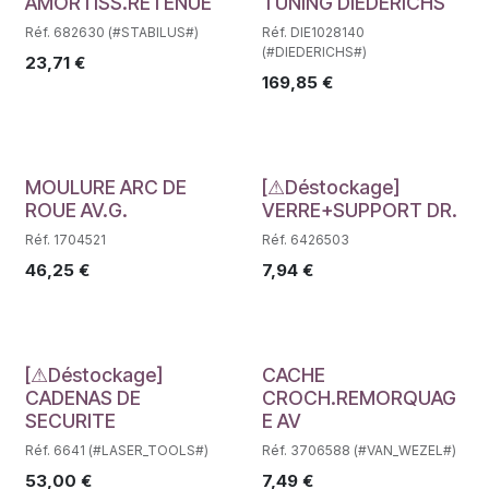
Déstockage
Déstockage
AMORTISS.RETENUE
TUNING DIEDERICHS
Réf. 682630 (#STABILUS#)
Réf. DIE1028140
(#DIEDERICHS#)
23,71
€
169,85
€
Déstockage
Déstockage
MOULURE ARC DE
[⚠Déstockage]
ROUE AV.G.
VERRE+SUPPORT DR.
Réf. 1704521
Réf. 6426503
46,25
€
7,94
€
Déstockage
Déstockage
[⚠Déstockage]
CACHE
CADENAS DE
CROCH.REMORQUAG
SECURITE
E AV
Réf. 6641 (#LASER_TOOLS#)
Réf. 3706588 (#VAN_WEZEL#)
53,00
€
7,49
€