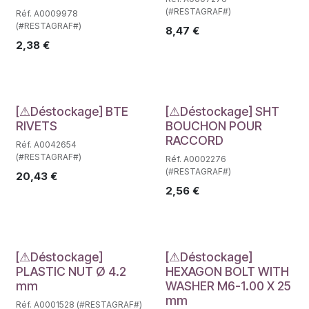
(#RESTAGRAF#)
Réf. A0009978
(#RESTAGRAF#)
8,47
€
2,38
€
Déstockage
Déstockage
[⚠Déstockage] BTE
[⚠Déstockage] SHT
RIVETS
BOUCHON POUR
RACCORD
Réf. A0042654
(#RESTAGRAF#)
Réf. A0002276
(#RESTAGRAF#)
20,43
€
2,56
€
Déstockage
Déstockage
[⚠Déstockage]
[⚠Déstockage]
PLASTIC NUT Ø 4.2
HEXAGON BOLT WITH
mm
WASHER M6-1.00 X 25
mm
Réf. A0001528 (#RESTAGRAF#)