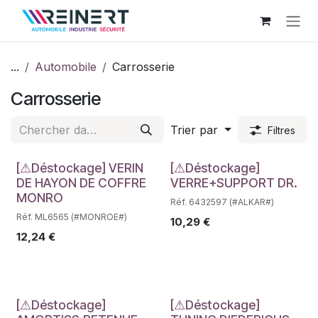
Se rendre au contenu
...
Automobile
Carrosserie
Carrosserie
Trier par
Filtres
Déstockage
Déstockage
[⚠Déstockage] VERIN
[⚠Déstockage]
DE HAYON DE COFFRE
VERRE+SUPPORT DR.
MONRO
Réf. 6432597 (#ALKAR#)
Réf. ML6565 (#MONROE#)
10,29
€
12,24
€
[⚠Déstockage]
[⚠Déstockage]