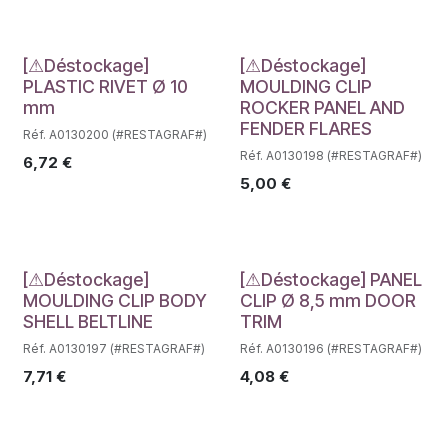
Déstockage
Déstockage
[⚠Déstockage]
[⚠Déstockage]
PLASTIC RIVET Ø 10
MOULDING CLIP
mm
ROCKER PANEL AND
FENDER FLARES
Réf. A0130200 (#RESTAGRAF#)
Réf. A0130198 (#RESTAGRAF#)
6,72
€
5,00
€
Déstockage
Déstockage
[⚠Déstockage]
[⚠Déstockage] PANEL
MOULDING CLIP BODY
CLIP Ø 8,5 mm DOOR
SHELL BELTLINE
TRIM
Réf. A0130197 (#RESTAGRAF#)
Réf. A0130196 (#RESTAGRAF#)
7,71
€
4,08
€