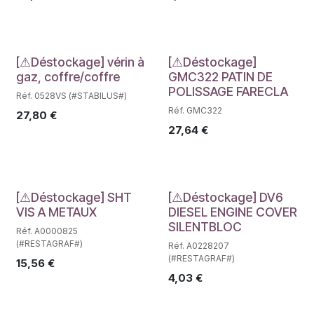
Déstockage
Déstockage
[⚠Déstockage] vérin à
[⚠Déstockage]
gaz, coffre/coffre
GMC322 PATIN DE
POLISSAGE FARECLA
Réf. 0528VS (#STABILUS#)
Réf. GMC322
27,80
€
27,64
€
Déstockage
Déstockage
[⚠Déstockage] SHT
[⚠Déstockage] DV6
VIS A METAUX
DIESEL ENGINE COVER
SILENTBLOC
Réf. A0000825
(#RESTAGRAF#)
Réf. A0228207
(#RESTAGRAF#)
15,56
€
4,03
€