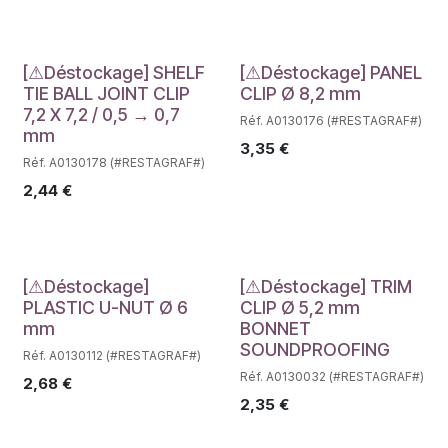
Déstockage
Déstockage
[⚠Déstockage] SHELF
[⚠Déstockage] PANEL
TIE BALL JOINT CLIP
CLIP Ø 8,2 mm
7,2 X 7,2 / 0,5 → 0,7
Réf. A0130176 (#RESTAGRAF#)
mm
3,35
€
Réf. A0130178 (#RESTAGRAF#)
2,44
€
Déstockage
Déstockage
[⚠Déstockage]
[⚠Déstockage] TRIM
PLASTIC U-NUT Ø 6
CLIP Ø 5,2 mm
mm
BONNET
SOUNDPROOFING
Réf. A0130112 (#RESTAGRAF#)
Réf. A0130032 (#RESTAGRAF#)
2,68
€
2,35
€