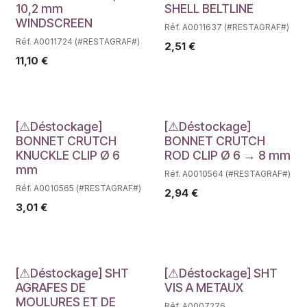
10,2 mm
SHELL BELTLINE
WINDSCREEN
Réf. A0011637 (#RESTAGRAF#)
Réf. A0011724 (#RESTAGRAF#)
2,51
€
11,10
€
Déstockage
Déstockage
[⚠Déstockage]
[⚠Déstockage]
BONNET CRUTCH
BONNET CRUTCH
KNUCKLE CLIP Ø 6
ROD CLIP Ø 6 → 8 mm
mm
Réf. A0010564 (#RESTAGRAF#)
Réf. A0010565 (#RESTAGRAF#)
2,94
€
3,01
€
Déstockage
Déstockage
[⚠Déstockage] SHT
[⚠Déstockage] SHT
AGRAFES DE
VIS A METAUX
MOULURES ET DE
Réf. A0007276