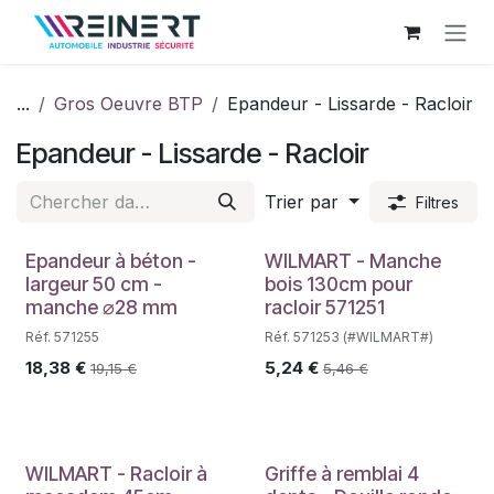
Se rendre au contenu
...
Gros Oeuvre BTP
Epandeur - Lissarde - Racloir
Epandeur - Lissarde - Racloir
Trier par
Filtres
Epandeur à béton -
WILMART - Manche
largeur 50 cm -
bois 130cm pour
manche ⌀28 mm
racloir 571251
Réf. 571255
Réf. 571253 (#WILMART#)
18,38
€
5,24
€
19,15
€
5,46
€
WILMART - Racloir à
Griffe à remblai 4