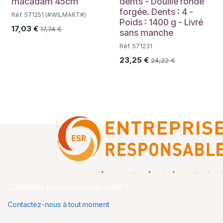
macadam 45cm
dents - Douille ronde
forgée. Dents : 4 -
Réf. 571251 (#WILMART#)
Poids : 1400 g - Livré
17,03
€
17,74
€
sans manche
Réf. 571231
23,25
€
24,22
€
Comment pouvons nous aider ?
Contactez-nous à tout moment