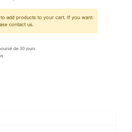
to add products to your cart. If you want
ease contact us.
mboursé de 30 jours
us