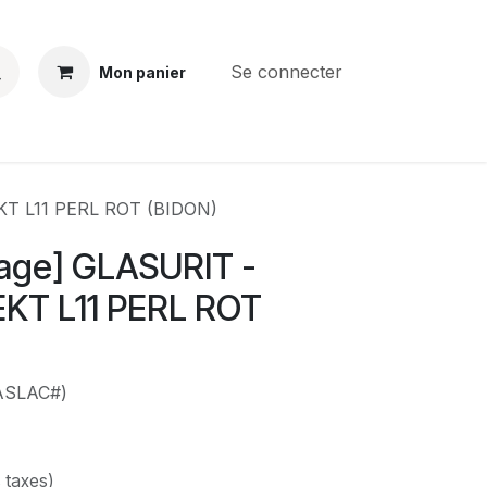
Se connecter
Mon panier
BS
CONTACT
E-PARTS
SERVICES
Jobs
KT L11 PERL ROT (BIDON)
age] GLASURIT -
KT L11 PERL ROT
BASLAC#)
 taxes)