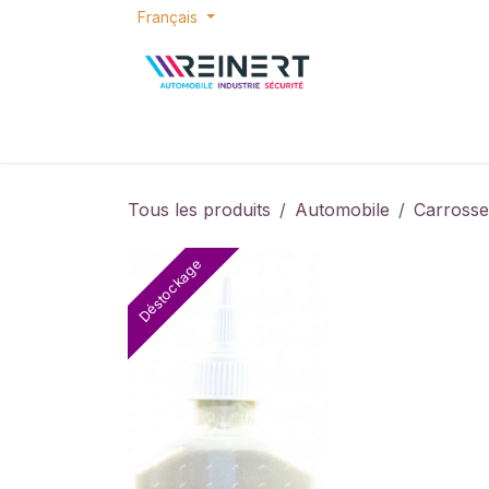
Se rendre au contenu
Français
ACCUEIL
E-SHOP
BONS PLANS
P
Tous les produits
Automobile
Carrosse
Déstockage