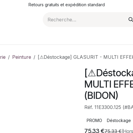
Retours gratuits et expédition standard
ROMOTIONS
NOS ARTICLES
LA SOCIÉTÉ
JO
rie
Peinture
[⚠Déstockage] GLASURIT - MULTI EFFE
[⚠Déstock
MULTI EFFE
(BIDON)
Réf. 11E3300.125 (#
PROMO
Déstockage
75,33
€
75,33
€
(Hors