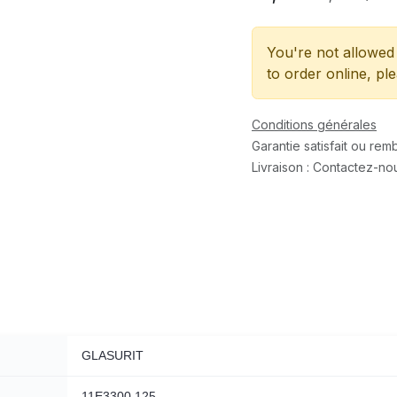
You're not allowed 
to order online, pl
Conditions générales
Garantie satisfait ou re
Livraison : Contactez-no
GLASURIT
11E3300.125