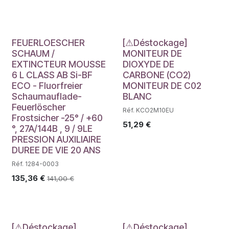
Déstockage
FEUERLOESCHER
[⚠Déstockage]
SCHAUM /
MONITEUR DE
EXTINCTEUR MOUSSE
DIOXYDE DE
6 L CLASS AB Si-BF
CARBONE (CO2)
ECO - Fluorfreier
MONITEUR DE C02
Schaumauflade-
BLANC
Feuerlöscher
Réf. KCO2M10EU
Frostsicher -25° / +60
51,29
€
°, 27A/144B , 9 / 9LE
PRESSION AUXILIAIRE
DUREE DE VIE 20 ANS
Réf. 1284-0003
135,36
€
141,00
€
[⚠Déstockage]
[⚠Déstockage]