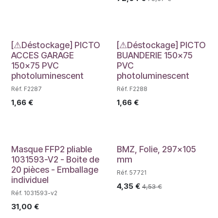
Déstockage
Déstockage
[⚠Déstockage] PICTO
[⚠Déstockage] PICTO
ACCES GARAGE
BUANDERIE 150x75
150x75 PVC
PVC
photoluminescent
photoluminescent
Réf. F2287
Réf. F2288
1,66
€
1,66
€
Masque FFP2 pliable
BMZ, Folie, 297x105
1031593-V2 - Boite de
mm
20 pièces - Emballage
Réf. 57721
individuel
4,35
€
4,53
€
Réf. 1031593-v2
31,00
€