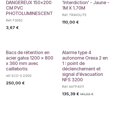
DANGEREUX 150x200
'Interdiction' - Jaune -
CM PVC
1M X 1.70M
PHOTOLUMINESCENT
Réf. TRAVOLITE
Réf. F3062
110,00
€
3,67
€
Bacs de rétention en
Alarme type 4
acier galva 1200 x 800
autonome Orexa 2 en
x 360 mm avec
1 : point de
caillebotis
déclenchement et
signal d’évacuation
réf. ECO-S 2/200
NFS 3200
250,00
€
Réf. AATP4011
135,39
€
141,03
€