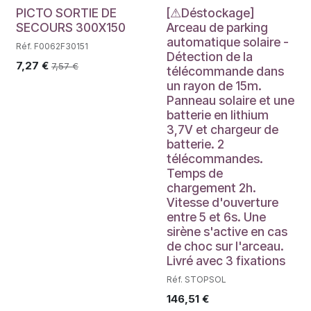
Déstockage
PICTO SORTIE DE
[⚠Déstockage]
SECOURS 300X150
Arceau de parking
automatique solaire -
Réf. F0062F30151
Détection de la
7,27
€
7,57
€
télécommande dans
un rayon de 15m.
Panneau solaire et une
batterie en lithium
3,7V et chargeur de
batterie. 2
télécommandes.
Temps de
chargement 2h.
Vitesse d'ouverture
entre 5 et 6s. Une
sirène s'active en cas
de choc sur l'arceau.
Livré avec 3 fixations
Réf. STOPSOL
146,51
€