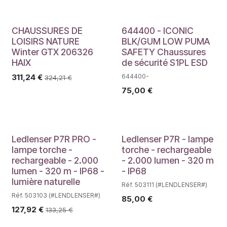
CHAUSSURES DE
644400 - ICONIC
LOISIRS NATURE
BLK/GUM LOW PUMA
Winter GTX 206326
SAFETY Chaussures
HAIX
de sécurité S1PL ESD
311,24
€
644400-
324,21
€
75,00
€
Ledlenser P7R PRO -
Ledlenser P7R - lampe
lampe torche -
torche - rechargeable
rechargeable - 2.000
- 2.000 lumen - 320 m
lumen - 320 m - IP68 -
- IP68
lumière naturelle
Réf. 503111 (#LENDLENSER#)
Réf. 503103 (#LENDLENSER#)
85,00
€
127,92
€
133,25
€