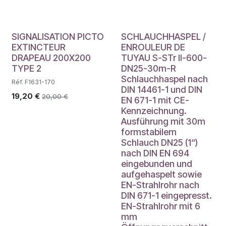
SIGNALISATION PICTO
SCHLAUCHHASPEL /
EXTINCTEUR
ENROULEUR DE
DRAPEAU 200X200
TUYAU S-STr II-600-
TYPE 2
DN25-30m-R
Schlauchhaspel nach
Réf. F1631-170
DIN 14461-1 und DIN
19,20
€
20,00
€
EN 671-1 mit CE-
Kennzeichnung.
Ausführung mit 30m
formstabilem
Schlauch DN25 (1“)
nach DIN EN 694
eingebunden und
aufgehaspelt sowie
EN-Strahlrohr nach
DIN 671-1 eingepresst.
EN-Strahlrohr mit 6
mm