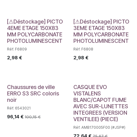
Déstockage
Déstockage
[⚠Déstockage] PICTO
[⚠Déstockage] PICTO
4EME ETAGE 150X83
3EME ETAGE 150X83
MM POLYCARBONATE
MM POLYCARBONATE
PHOTOLUMINESCENT
PHOTOLUMINESCENT
Réf. F6809
Réf. F6808
2,98
€
2,98
€
Chaussures de ville
CASQUE EVO
ERRO S3 SRC coloris
VISTALENS
noir
BLANC/CAPOT FUME
AVEC SUR-LUNETTES
Réf. 6543021
INTEGREES (VERSION
96,14
€
100,15
€
VENTILEE) (PIECE)
Réf. AMB170005F00 (#JSP#)
72,64
€
75,67
€