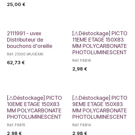
25,00
€
Déstockage
Déstockage
2111991 - uvex
[⚠Déstockage] PICTO
Distributeur de
11EME ETAGE 150X83
bouchons d'oreille
MM POLYCARBONATE
PHOTOLUMINESCENT
Réf. 21000 (#UVEX#)
Réf. F6816
62,73
€
2,98
€
Déstockage
Déstockage
[⚠Déstockage] PICTO
[⚠Déstockage] PICTO
10EME ETAGE 150X83
9EME ETAGE 150X83
MM POLYCARBONATE
MM POLYCARBONATE
PHOTOLUMINESCENT
PHOTOLUMINESCENT
Réf. F6815
Réf. F6814
2,98
€
2,98
€