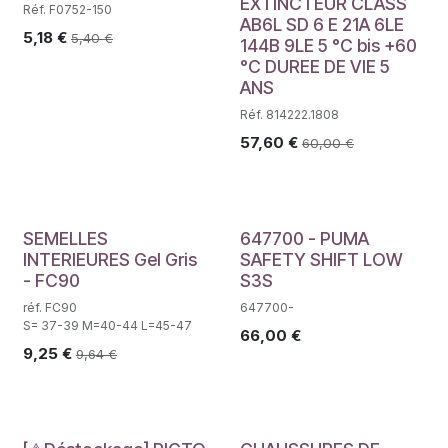
EXTINCTEUR CLASS
Réf. F0752-150
AB6L SD 6 E 21A 6LE
5,18
€
5,40
€
144B 9LE 5 °C bis +60
°C DUREE DE VIE 5
ANS
Réf. 814222.1808
57,60
€
60,00
€
SEMELLES
647700 - PUMA
INTERIEURES Gel Gris
SAFETY SHIFT LOW
- FC90
S3S
réf. FC90
647700-
S= 37-39 M=40-44 L=45-47
66,00
€
9,25
€
9,64
€