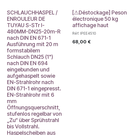
Déstockage
SCHLAUCHHASPEL /
[⚠Déstockage] Peson
ENROULEUR DE
électronique 50 kg
TUYAU S-STr I-
affichage haut
480MM-DN25-20m-R
Réf. IPEE4510
nach DIN EN 671-1
68,00
€
Ausführung mit 20 m
formstabilem
Schlauch DN25 (1")
nach DIN EN 694
eingebunden und
aufgehaspelt sowie
EN-Strahlrohr nach
DIN 671-1 eingepresst.
EN-Strahlrohr mit 6
mm
Öffnungsquerschnitt,
stufenlos regelbar von
„Zu“ über Sprühstrahl
bis Vollstrahl.
Haspelscheiben aus