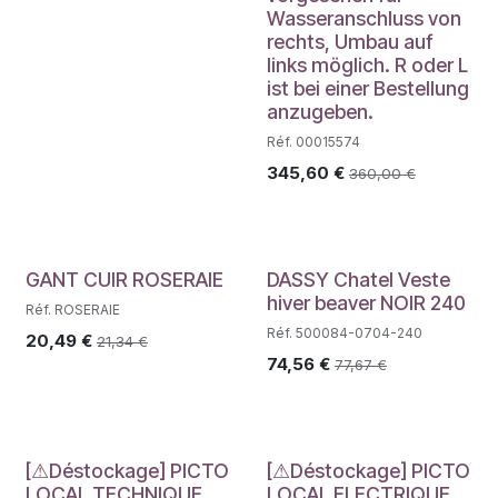
Wasseranschluss von
rechts, Umbau auf
links möglich. R oder L
ist bei einer Bestellung
anzugeben.
Réf. 00015574
345,60
€
360,00
€
GANT CUIR ROSERAIE
DASSY Chatel Veste
hiver beaver NOIR 240
Réf. ROSERAIE
Réf. 500084-0704-240
20,49
€
21,34
€
74,56
€
77,67
€
Déstockage
Déstockage
[⚠Déstockage] PICTO
[⚠Déstockage] PICTO
LOCAL TECHNIQUE
LOCAL ELECTRIQUE