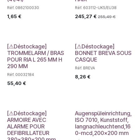
Réf. 0862100030
Réf. 603112-UK5/EU38
1,65
€
245,27
€
255,49
€
Déstockage
Déstockage
[⚠Déstockage]
[⚠Déstockage]
TROMMELARM / BRAS
BONNET BREVA SOUS
POUR RIA L 265 MM H
CASQUE
290 MM
Réf. BREVA
Réf. 00032184
8,26
€
55,40
€
Déstockage
[⚠Déstockage]
Augenspüleinrichtung,
ARMOIRE AVEC
ISO 7010, Kunststoff,
ALARME POUR
langnachleuchtend,16
DEFIBRILLATEUR
0-mcd,200x200 mm
380x380x200 mm