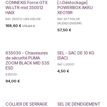
Déstockage
CONNEXIS Force GTX
[⚠Déstockage]
Ws LTR mid 350012
POWERBOX AKKU
HAIX
XEO19R
Réf. 350012-UK6.0/EU39
Réf. SP7709_SR
(#LENDLENSER#)
168,60
€
175,63
€
57,50
€
635030 - Chaussures
SEL - SAC DE 10 KG
de sécurité PUMA
(SAC)
ZOOM BLACK MID S3S
Réf. LU0001
ESD
4,50
€
635030-
94,00
€
COLLIER DE SERRAGE
SEL DE DENEIGEMENT