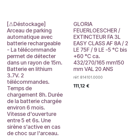
Déstockage
[⚠Déstockage]
GLORIA
Arceau de parking
FEUERLOESCHER /
automatique avec
EXTINCTEUR FA 3L
batterie rechargeable
EASY CLASS AF 8A / 2
- La télécommande
LE 75F / 9 LE -5 °C bis
permet de détecter
+60 °C ca.
dans un rayon de 15m.
432/270/165 mm150
Batterie en lithium
mm VAL 20 ANS
3.7V. 2
réf. 814101.0000
télécommandes.
111,12
€
Temps de
chargement 8h. Durée
de la batterie chargée
environ 6 mois.
Vitesse d'ouverture
entre 5 et 6s. Une
sirène s'active en cas
de choc sur l'arceau.