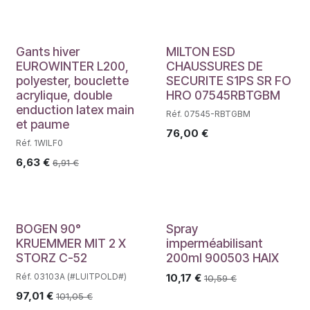
Gants hiver
MILTON ESD
EUROWINTER L200,
CHAUSSURES DE
polyester, bouclette
SECURITE S1PS SR FO
acrylique, double
HRO 07545RBTGBM
enduction latex main
Réf. 07545-RBTGBM
et paume
76,00
€
Réf. 1WILF0
6,63
€
6,91
€
BOGEN 90°
Spray
KRUEMMER MIT 2 X
imperméabilisant
STORZ C-52
200ml 900503 HAIX
Réf. 03103A (#LUITPOLD#)
10,17
€
10,59
€
97,01
€
101,05
€