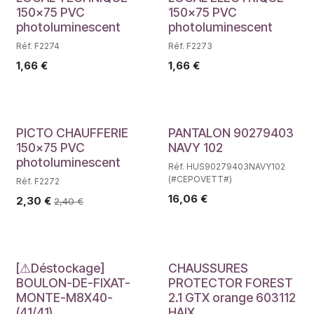
150x75 PVC
150x75 PVC
photoluminescent
photoluminescent
Réf. F2274
Réf. F2273
1,66
€
1,66
€
PICTO CHAUFFERIE
PANTALON 90279403
150x75 PVC
NAVY 102
photoluminescent
Réf. HUS90279403NAVY102
(#CEPOVETT#)
Réf. F2272
16,06
€
2,30
€
2,40
€
Déstockage
[⚠Déstockage]
CHAUSSURES
BOULON-DE-FIXAT-
PROTECTOR FOREST
MONTE-M8X40-
2.1 GTX orange 603112
(41/41)
HAIX