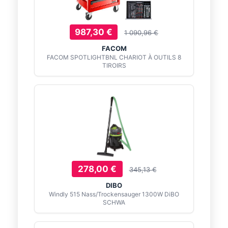
987,30 €
1 090,96 €
FACOM
FACOM SPOTLIGHTBNL CHARIOT À OUTILS 8
TIROIRS
278,00 €
345,13 €
DIBO
Windly 515 Nass/Trockensauger 1300W DiBO
SCHWA