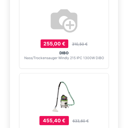
255,00 €
310,50 €
DIBO
Nass/Trockensauger Windly 215 IPC 1300W DiBO
455,40 €
633,60 €