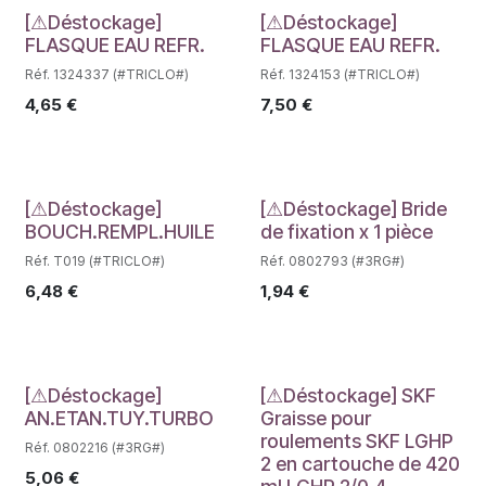
Déstockage
Déstockage
[⚠Déstockage]
[⚠Déstockage]
FLASQUE EAU REFR.
FLASQUE EAU REFR.
Réf. 1324337 (#TRICLO#)
Réf. 1324153 (#TRICLO#)
4,65
€
7,50
€
Déstockage
Déstockage
[⚠Déstockage]
[⚠Déstockage] Bride
BOUCH.REMPL.HUILE
de fixation x 1 pièce
Réf. T019 (#TRICLO#)
Réf. 0802793 (#3RG#)
6,48
€
1,94
€
Déstockage
Déstockage
[⚠Déstockage]
[⚠Déstockage] SKF
AN.ETAN.TUY.TURBO
Graisse pour
roulements SKF LGHP
Réf. 0802216 (#3RG#)
2 en cartouche de 420
5,06
€