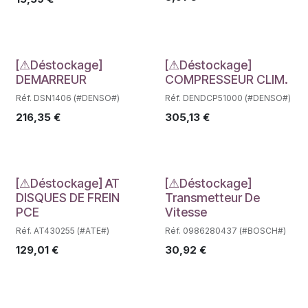
Déstockage
Déstockage
[⚠Déstockage]
[⚠Déstockage]
DEMARREUR
COMPRESSEUR CLIM.
Réf. DSN1406 (#DENSO#)
Réf. DENDCP51000 (#DENSO#)
216,35
€
305,13
€
Déstockage
Déstockage
[⚠Déstockage] AT
[⚠Déstockage]
DISQUES DE FREIN
Transmetteur De
PCE
Vitesse
Réf. AT430255 (#ATE#)
Réf. 0986280437 (#BOSCH#)
129,01
€
30,92
€