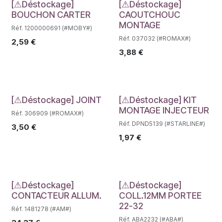
Déstockage
Déstockage
[⚠Déstockage]
[⚠Déstockage]
BOUCHON CARTER
CAOUTCHOUC
MONTAGE
Réf. 1200000691 (#MOBY#)
Réf. 037032 (#ROMAX#)
2,59
€
3,88
€
Déstockage
Déstockage
[⚠Déstockage] JOINT
[⚠Déstockage] KIT
MONTAGE INJECTEUR
Réf. 306909 (#ROMAX#)
Réf. DPND5139 (#STARLINE#)
3,50
€
1,97
€
Déstockage
Déstockage
[⚠Déstockage]
[⚠Déstockage]
CONTACTEUR ALLUM.
COLL.12MM PORTEE
22-32
Réf. 1481278 (#AM#)
Réf. ABA2232 (#ABA#)