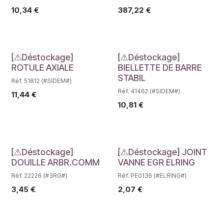
10,34
€
387,22
€
Déstockage
Déstockage
[⚠Déstockage]
[⚠Déstockage]
ROTULE AXIALE
BIELLETTE DE BARRE
STABIL
Réf. 51812 (#SIDEM#)
Réf. 41462 (#SIDEM#)
11,44
€
10,81
€
Déstockage
Déstockage
[⚠Déstockage]
[⚠Déstockage] JOINT
DOUILLE ARBR.COMM
VANNE EGR ELRING
Réf. 22226 (#3RG#)
Réf. PE0136 (#ELRING#)
3,45
€
2,07
€