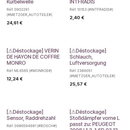
Kurbelwelle
INTFRADIS
Réf. 0902291
Réf. 10153 (#INTFRADIS#)
(#METZGER_AUTOTEILE#)
2,40
€
24,61
€
Déstockage
Déstockage
[⚠Déstockage] VERIN
[⚠Déstockage]
DE HAYON DE COFFRE
Schlauch,
MONRO
Luftversorgung
Réf. ML6565 (#MONROE#)
Réf. 2389051
(#METZGER_AUTOTEILE#)
12,24
€
25,57
€
Déstockage
Déstockage
[⚠Déstockage]
[⚠Déstockage]
Sensor, Raddrehzahl
Stoßdämpfer vorne L
passt zu: PEUGEOT
Réf. 0986594681 (#BOSCH#)