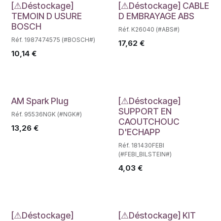
Déstockage
Déstockage
[⚠Déstockage]
[⚠Déstockage] CABLE
TEMOIN D USURE
D EMBRAYAGE ABS
BOSCH
Réf. K26040 (#ABS#)
Réf. 1987474575 (#BOSCH#)
17,62
€
10,14
€
Déstockage
Déstockage
AM Spark Plug
[⚠Déstockage]
SUPPORT EN
Réf. 95536NGK (#NGK#)
CAOUTCHOUC
13,26
€
D'ECHAPP
Réf. 181430FEBI
(#FEBI_BILSTEIN#)
4,03
€
[⚠Déstockage]
[⚠Déstockage] KIT