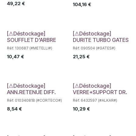
49,22
€
104,16
€
Déstockage
Déstockage
[⚠Déstockage]
[⚠Déstockage]
SOUFFLET D'ARBRE
DURITE TURBO GATES
Réf. 130687 (#METELLI#)
Réf. 090504 (#GATES#)
10,47
€
21,25
€
Déstockage
Déstockage
[⚠Déstockage]
[⚠Déstockage]
ANN.RETENUE DIFF.
VERRE+SUPPORT DR.
Réf. 01034081B (#CORTECO#)
Réf. 6432597 (#ALKAR#)
8,54
€
10,29
€