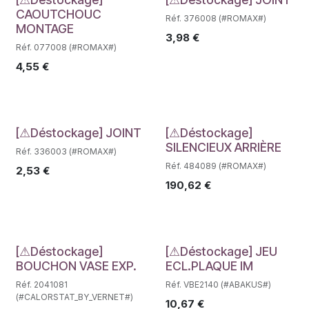
Déstockage
Déstockage
CAOUTCHOUC
Réf. 376008 (#ROMAX#)
MONTAGE
3,98
€
Réf. 077008 (#ROMAX#)
4,55
€
Déstockage
Déstockage
[⚠Déstockage] JOINT
[⚠Déstockage]
SILENCIEUX ARRIÈRE
Réf. 336003 (#ROMAX#)
Réf. 484089 (#ROMAX#)
2,53
€
190,62
€
Déstockage
Déstockage
[⚠Déstockage]
[⚠Déstockage] JEU
BOUCHON VASE EXP.
ECL.PLAQUE IM
Réf. 2041081
Réf. VBE2140 (#ABAKUS#)
(#CALORSTAT_BY_VERNET#)
10,67
€