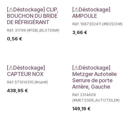
Déstockage
Déstockage
[⚠Déstockage] CLIP,
[⚠Déstockage]
BOUCHON DU BRIDE
AMPOULE
DE RÉFRIGÉRANT
Réf. 1987302411 (#BOSCH#)
Réf. 31799 (#FEBI_BILSTEIN#)
3,66
€
0,56
€
Déstockage
Déstockage
[⚠Déstockage]
[⚠Déstockage]
CAPTEUR NOX
Metzger Autoteile
Serrure de porte
Réf. 571014310 (#nan#)
Arrière, Gauche
438,95
€
Réf. 2314609
(#METZGER_AUTOTEILE#)
149,19
€