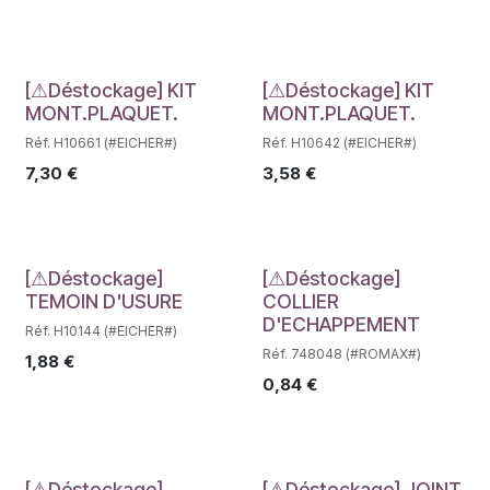
Déstockage
Déstockage
[⚠Déstockage] KIT
[⚠Déstockage] KIT
MONT.PLAQUET.
MONT.PLAQUET.
Réf. H10661 (#EICHER#)
Réf. H10642 (#EICHER#)
7,30
€
3,58
€
Déstockage
Déstockage
[⚠Déstockage]
[⚠Déstockage]
TEMOIN D'USURE
COLLIER
D'ECHAPPEMENT
Réf. H10144 (#EICHER#)
Réf. 748048 (#ROMAX#)
1,88
€
0,84
€
[⚠Déstockage]
[⚠Déstockage] JOINT