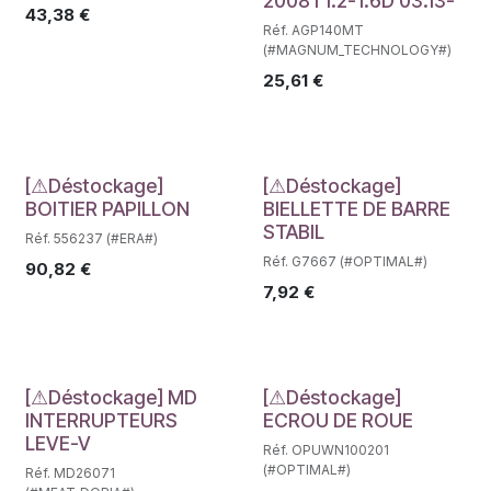
2008 I 1.2-1.6D 03.13-
43,38
€
Réf. AGP140MT
(#MAGNUM_TECHNOLOGY#)
25,61
€
Déstockage
Déstockage
[⚠Déstockage]
[⚠Déstockage]
BOITIER PAPILLON
BIELLETTE DE BARRE
STABIL
Réf. 556237 (#ERA#)
Réf. G7667 (#OPTIMAL#)
90,82
€
7,92
€
Déstockage
Déstockage
[⚠Déstockage] MD
[⚠Déstockage]
INTERRUPTEURS
ECROU DE ROUE
LEVE-V
Réf. OPUWN100201
(#OPTIMAL#)
Réf. MD26071