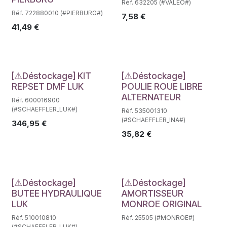
Réf. 632205 (#VALEO#)
Réf. 722880010 (#PIERBURG#)
7,58
€
41,49
€
Déstockage
Déstockage
[⚠Déstockage] KIT
[⚠Déstockage]
REPSET DMF LUK
POULIE ROUE LIBRE
ALTERNATEUR
Réf. 600016900
(#SCHAEFFLER_LUK#)
Réf. 535001310
(#SCHAEFFLER_INA#)
346,95
€
35,82
€
Déstockage
Déstockage
[⚠Déstockage]
[⚠Déstockage]
BUTEE HYDRAULIQUE
AMORTISSEUR
LUK
MONROE ORIGINAL
Réf. 510010810
Réf. 25505 (#MONROE#)
(#SCHAEFFLER_LUK#)