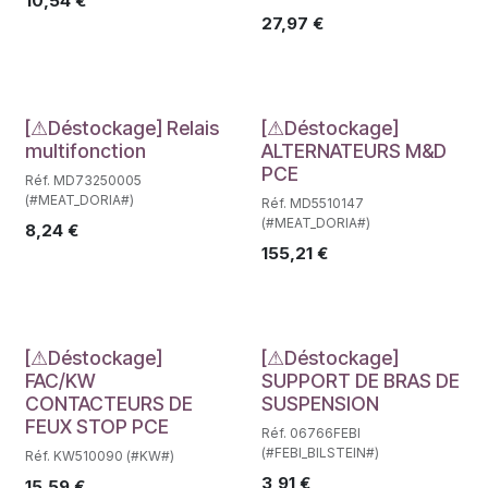
10,54
€
27,97
€
Déstockage
Déstockage
[⚠Déstockage] Relais
[⚠Déstockage]
multifonction
ALTERNATEURS M&D
PCE
Réf. MD73250005
(#MEAT_DORIA#)
Réf. MD5510147
(#MEAT_DORIA#)
8,24
€
155,21
€
Déstockage
Déstockage
[⚠Déstockage]
[⚠Déstockage]
FAC/KW
SUPPORT DE BRAS DE
CONTACTEURS DE
SUSPENSION
FEUX STOP PCE
Réf. 06766FEBI
(#FEBI_BILSTEIN#)
Réf. KW510090 (#KW#)
3,91
€
15,59
€