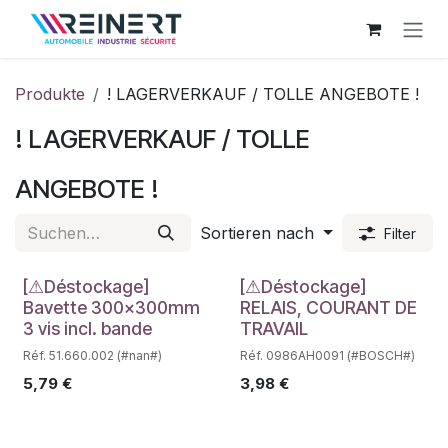
Zum Inhalt springen
Produkte
! LAGERVERKAUF / TOLLE ANGEBOTE !
! LAGERVERKAUF / TOLLE
ANGEBOTE !
Sortieren nach
Filter
Déstockage
Déstockage
[⚠Déstockage]
[⚠Déstockage]
Bavette 300x300mm
RELAIS, COURANT DE
3 vis incl. bande
TRAVAIL
Réf. 51.660.002 (#nan#)
Réf. 0986AH0091 (#BOSCH#)
5,79
€
3,98
€