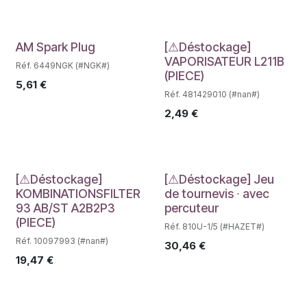
Déstockage
Déstockage
AM Spark Plug
[⚠Déstockage]
VAPORISATEUR L211B
Réf. 6449NGK (#NGK#)
(PIECE)
5,61
€
Réf. 481429010 (#nan#)
2,49
€
Déstockage
Déstockage
[⚠Déstockage]
[⚠Déstockage] Jeu
KOMBINATIONSFILTER
de tournevis ∙ avec
93 AB/ST A2B2P3
percuteur
(PIECE)
Réf. 810U-1/5 (#HAZET#)
Réf. 10097993 (#nan#)
30,46
€
19,47
€