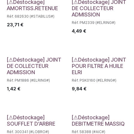
Déstockage
Déstockage
[⚠Déstockage]
[⚠Déstockage] JOINT
AMORTISS.RETENUE
DE COLLECTEUR
ADMISSION
Réf. 682630 (#STABILUS#)
Réf. PM2339 (#ELRING#)
23,71
€
4,49
€
Déstockage
Déstockage
[⚠Déstockage] JOINT
[⚠Déstockage] JOINT
DE COLLECTEUR
POUR FILTRE A HUILE
ADMISSION
ELRI
Réf. PM1886 (#ELRING#)
Réf. PSK0160 (#ELRING#)
1,42
€
9,84
€
Déstockage
Déstockage
[⚠Déstockage]
[⚠Déstockage]
SOUFFLET D'ARBRE
DEBITMETRE MASSIQ
Réf. 300341 (#LOBRO#)
Réf. 58388 (#AIC#)