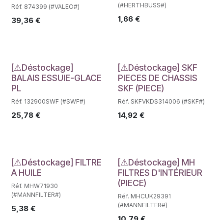
(#HERTHBUSS#)
Réf. 874399 (#VALEO#)
1,66
€
39,36
€
Déstockage
Déstockage
[⚠Déstockage]
[⚠Déstockage] SKF
BALAIS ESSUIE-GLACE
PIECES DE CHASSIS
PL
SKF (PIECE)
Réf. 132900SWF (#SWF#)
Réf. SKFVKDS314006 (#SKF#)
25,78
€
14,92
€
Déstockage
Déstockage
[⚠Déstockage] FILTRE
[⚠Déstockage] MH
A HUILE
FILTRES D'INTÉRIEUR
(PIECE)
Réf. MHW71930
(#MANNFILTER#)
Réf. MHCUK29391
(#MANNFILTER#)
5,38
€
10,79
€