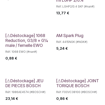
ml LGHP 2/0.4
Réf. LGHP2/0.4 SKF (#nan#)
13,77
€
Déstockage
Déstockage
[⚠Déstockage] 1068
AM Spark Plug
Reduction, G3/8 × G¼
Réf. 4415NGK (#NGK#)
male / femelle EWO
5,24
€
Réf. 1068 EWO (#nan#)
0,88
€
Déstockage
Déstockage
[⚠Déstockage] JEU
[⚠Déstockage] JOINT
DE PIECES BOSCH
TORIQUE BOSCH
Réf. 1986AE4574 (#BOSCH#)
Réf. F00VC38100 (#BOSCH#)
23,14
€
0,86
€