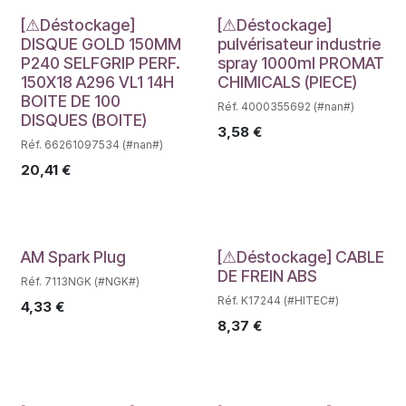
Déstockage
Déstockage
[⚠Déstockage]
[⚠Déstockage]
DISQUE GOLD 150MM
pulvérisateur industrie
P240 SELFGRIP PERF.
spray 1000ml PROMAT
150X18 A296 VL1 14H
CHIMICALS (PIECE)
BOITE DE 100
Réf. 4000355692 (#nan#)
DISQUES (BOITE)
3,58
€
Réf. 66261097534 (#nan#)
20,41
€
Déstockage
Déstockage
AM Spark Plug
[⚠Déstockage] CABLE
DE FREIN ABS
Réf. 7113NGK (#NGK#)
Réf. K17244 (#HITEC#)
4,33
€
8,37
€