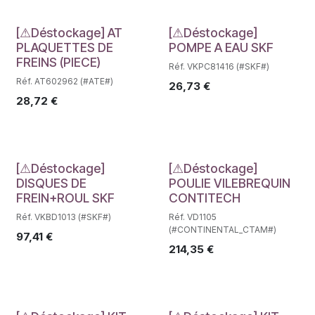
Déstockage
Déstockage
[⚠Déstockage] AT
[⚠Déstockage]
PLAQUETTES DE
POMPE A EAU SKF
FREINS (PIECE)
Réf. VKPC81416 (#SKF#)
Réf. AT602962 (#ATE#)
26,73
€
28,72
€
Déstockage
Déstockage
[⚠Déstockage]
[⚠Déstockage]
DISQUES DE
POULIE VILEBREQUIN
FREIN+ROUL SKF
CONTITECH
Réf. VKBD1013 (#SKF#)
Réf. VD1105
(#CONTINENTAL_CTAM#)
97,41
€
214,35
€