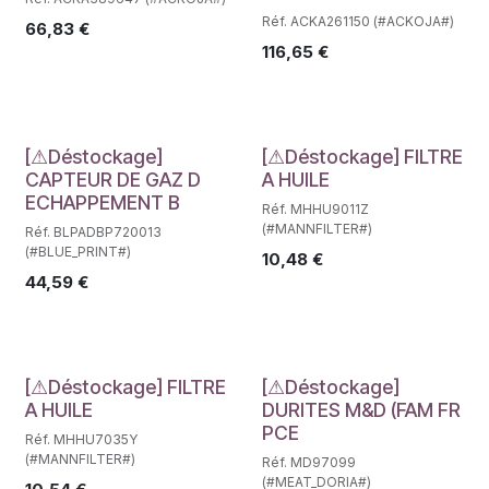
Réf. ACKA261150 (#ACKOJA#)
66,83
€
116,65
€
Déstockage
Déstockage
[⚠Déstockage]
[⚠Déstockage] FILTRE
CAPTEUR DE GAZ D
A HUILE
ECHAPPEMENT B
Réf. MHHU9011Z
(#MANNFILTER#)
Réf. BLPADBP720013
(#BLUE_PRINT#)
10,48
€
44,59
€
Déstockage
Déstockage
[⚠Déstockage] FILTRE
[⚠Déstockage]
A HUILE
DURITES M&D (FAM FR
PCE
Réf. MHHU7035Y
(#MANNFILTER#)
Réf. MD97099
(#MEAT_DORIA#)