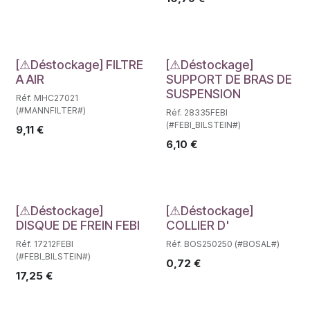
Déstockage
Déstockage
[⚠Déstockage] FILTRE
[⚠Déstockage]
A AIR
SUPPORT DE BRAS DE
SUSPENSION
Réf. MHC27021
(#MANNFILTER#)
Réf. 28335FEBI
(#FEBI_BILSTEIN#)
9,11
€
6,10
€
Déstockage
Déstockage
[⚠Déstockage]
[⚠Déstockage]
DISQUE DE FREIN FEBI
COLLIER D'
Réf. 17212FEBI
Réf. BOS250250 (#BOSAL#)
(#FEBI_BILSTEIN#)
0,72
€
17,25
€