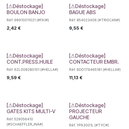
Déstockage
Déstockage
[⚠Déstockage]
[⚠Déstockage]
BOULON BANJO
BAGUE ABS
Réf. 98910011021 (#FA1#)
Réf. 854023406 (#TRISCAN#)
2,42
€
9,55
€
Déstockage
Déstockage
[⚠Déstockage]
[⚠Déstockage]
CONT.PRESS.HUILE
CONTACTEUR EMBR.
Réf. 6ZL008280101 (#HELLA#)
Réf. 6DD179465181 (#HELLA#)
9,59
€
11,13
€
Déstockage
Déstockage
[⚠Déstockage]
[⚠Déstockage]
GATES KITS MULTI-V
PROJECTEUR
GAUCHE
Réf. 529056410
(#SCHAEFFLER_INA#)
Réf. YPA3001L (#TYC#)