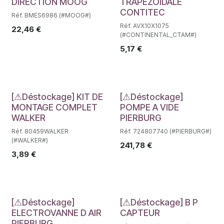
DIRECTION MOOG
TRAPEZOIDALE
CONTITEC
Réf. BMES6986 (#MOOG#)
Réf. AVX10X1075
22,46
€
(#CONTINENTAL_CTAM#)
5,17
€
Déstockage
Déstockage
[⚠Déstockage] KIT DE
[⚠Déstockage]
MONTAGE COMPLET
POMPE A VIDE
WALKER
PIERBURG
Réf. 80459WALKER
Réf. 724807740 (#PIERBURG#)
(#WALKER#)
241,78
€
3,89
€
Déstockage
Déstockage
[⚠Déstockage]
[⚠Déstockage] B P
ELECTROVANNE D AIR
CAPTEUR
PIERBURG