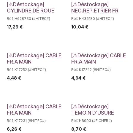
Déstockage
Déstockage
[⚠Déstockage]
[⚠Déstockage]
CYLINDRE DE ROUE
NEC.REP.ETRIER FR
Réf. H628730 (#HITEC#)
Réf. H436180 (#HITEC#)
17,29
€
10,04
€
Déstockage
Déstockage
[⚠Déstockage] CABLE
[⚠Déstockage] CABLE
FR.A MAIN
FR.A MAIN
Réf. K17252 (#HITEC#)
Réf. K17242 (#HITEC#)
4,48
€
4,94
€
Déstockage
Déstockage
[⚠Déstockage] CABLE
[⚠Déstockage]
FR.A MAIN
TEMOIN D'USURE
Réf. K17231 (#HITEC#)
Réf. H8993 (#EICHER#)
6,26
€
8,70
€