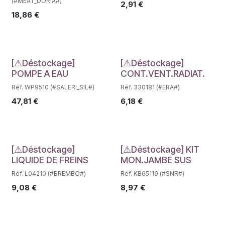
(#MEAT_DORIA#)
2,91
€
18,86
€
Déstockage
Déstockage
[⚠Déstockage]
[⚠Déstockage]
POMPE A EAU
CONT.VENT.RADIAT.
Réf. WP9510 (#SALERI_SIL#)
Réf. 330181 (#ERA#)
47,81
€
6,18
€
Déstockage
Déstockage
[⚠Déstockage]
[⚠Déstockage] KIT
LIQUIDE DE FREINS
MON.JAMBE SUS
Réf. L04210 (#BREMBO#)
Réf. KB65119 (#SNR#)
9,08
€
8,97
€