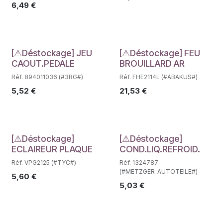
6,49
€
Déstockage
Déstockage
[⚠Déstockage] JEU
[⚠Déstockage] FEU
CAOUT.PEDALE
BROUILLARD AR
Réf. 894011036 (#3RG#)
Réf. FHE2114L (#ABAKUS#)
5,52
€
21,53
€
Déstockage
Déstockage
[⚠Déstockage]
[⚠Déstockage]
ECLAIREUR PLAQUE
COND.LIQ.REFROID.
Réf. VPG2125 (#TYC#)
Réf. 1324787
(#METZGER_AUTOTEILE#)
5,60
€
5,03
€