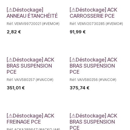
Déstockage
Déstockage
[⚠Déstockage]
[⚠Déstockage] ACK
ANNEAU ÉTANCHÉITÉ
CARROSSERIE PCE
Réf. VEMV99720021 (#VEMO#)
Réf. VEMV20730285 (#VEMO#)
2,82
€
91,99
€
Déstockage
Déstockage
[⚠Déstockage] ACK
[⚠Déstockage] ACK
BRAS SUSPENSION
BRAS SUSPENSION
PCE
PCE
Réf. VAIV580257 (#VAICO#)
Réf. VAIV580256 (#VAICO#)
351,01
€
375,74
€
Déstockage
Déstockage
[⚠Déstockage] ACK
[⚠Déstockage] ACK
FREINAGE PCE
BRAS SUSPENSION
PCE
Réf. ACKA389647 (#ACKOJA#)