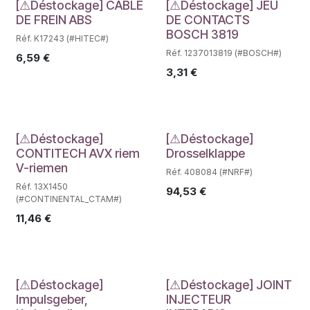
Déstockage
Déstockage
[⚠Déstockage] CABLE
[⚠Déstockage] JEU
DE FREIN ABS
DE CONTACTS
BOSCH 3819
Réf. K17243 (#HITEC#)
Réf. 1237013819 (#BOSCH#)
6,59
€
3,31
€
Déstockage
Déstockage
[⚠Déstockage]
[⚠Déstockage]
CONTITECH AVX riem
Drosselklappe
V-riemen
Réf. 408084 (#NRF#)
Réf. 13X1450
94,53
€
(#CONTINENTAL_CTAM#)
11,46
€
Déstockage
Déstockage
[⚠Déstockage]
[⚠Déstockage] JOINT
Impulsgeber,
INJECTEUR