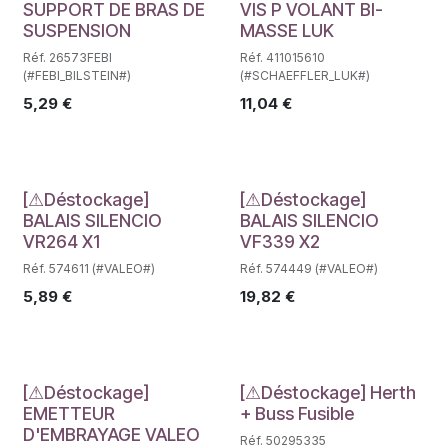
Déstockage
Déstockage
SUPPORT DE BRAS DE
VIS P VOLANT BI-
SUSPENSION
MASSE LUK
Réf. 26573FEBI
Réf. 411015610
(#FEBI_BILSTEIN#)
(#SCHAEFFLER_LUK#)
5,29
€
11,04
€
Déstockage
Déstockage
[⚠Déstockage]
[⚠Déstockage]
BALAIS SILENCIO
BALAIS SILENCIO
VR264 X1
VF339 X2
Réf. 574611 (#VALEO#)
Réf. 574449 (#VALEO#)
5,89
€
19,82
€
Déstockage
Déstockage
[⚠Déstockage]
[⚠Déstockage] Herth
EMETTEUR
+ Buss Fusible
D'EMBRAYAGE VALEO
Réf. 50295335