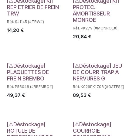
Déstockage
Déstockage
[⚠Déstockage] KIT
[⚠Déstockage] KIT
REP ETRIER DE FREIN
PROTEC.
TRW
AMORTISSEUR
MONROE
Réf. SJ1145 (#TRW#)
Réf. PK279 (#MONROE#)
14,20
€
20,84
€
Déstockage
Déstockage
[⚠Déstockage]
[⚠Déstockage] JEU
PLAQUETTES DE
DE COURR TRAP A
FREIN BREMBO
NERVURES G
Réf. P56048 (#BREMBO#)
Réf. K026PK1708 (#GATES#)
49,37
€
89,53
€
Déstockage
Déstockage
[⚠Déstockage]
[⚠Déstockage]
ROTULE DE
COURROIE