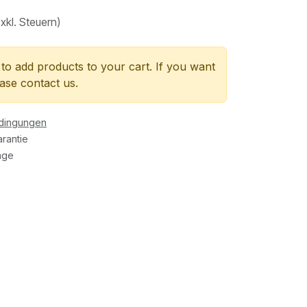
exkl. Steuern)
to add products to your cart. If you want
ease contact us.
edingungen
rantie
age