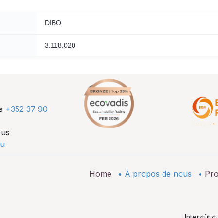
DIBO
3.118.020
us
+352 37 90
ous
lu
Home
•
À propos de nous
•
Pro
Unterstütz