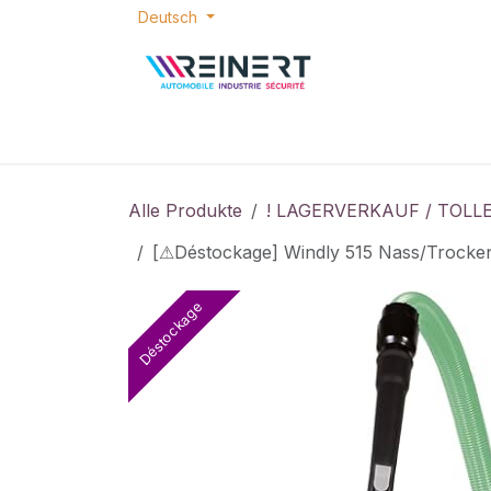
Zum Inhalt springen
Deutsch
Home
E-SHOP
TOLLE ANGEBOTE
Alle Produkte
! LAGERVERKAUF / TOLL
[⚠Déstockage] Windly 515 Nass/Trock
Déstockage