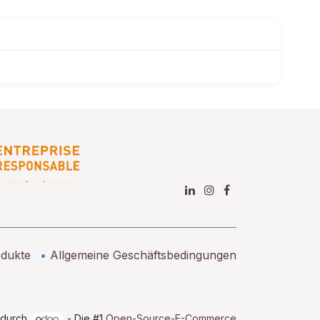
dukte
•
Allgemeine Geschäftsbedingungen
t durch
- Die #1
Open-Source-E-Commerce