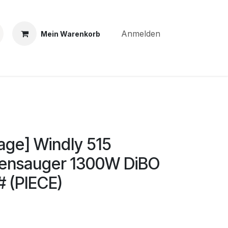
Anmelden
Mein Warenkorb
BS
Kontakt
E-PARTS
SERVICES
Jobs
ge] Windly 515
kensauger 1300W DiBO
 (PIECE)