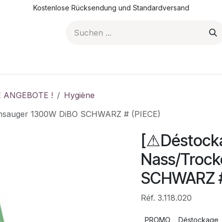
Kostenlose Rücksendung und Standardversand
PROMOTIONS
NOS ARTICLES
DIE FIRMA
JO
E ANGEBOTE !
Hygiène
ensauger 1300W DiBO SCHWARZ # (PIECE)
[⚠Déstocka
Nass/Troc
SCHWARZ #
Réf. 3.118.020
PROMO
Déstockage