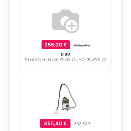
255,00 €
310,50 €
DIBO
Nass/Trockensauger Windly 215 IPC 1300W DiBO
455,40 €
633,60 €