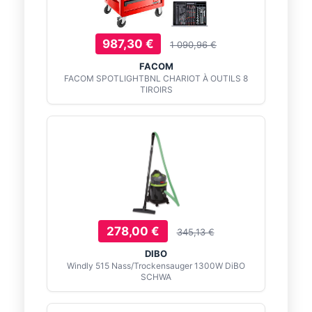
987,30 €
1 090,96 €
FACOM
FACOM SPOTLIGHTBNL CHARIOT À OUTILS 8
TIROIRS
278,00 €
345,13 €
DIBO
Windly 515 Nass/Trockensauger 1300W DiBO
SCHWA