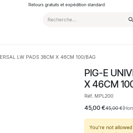
Retours gratuits et expédition standard
ROMOTIONS
NOS ARTICLES
LA SOCIÉTÉ
JO
VERSAL LW PADS 38CM X 46CM 100/BAG
PIG-E UNI
X 46CM 10
Réf. MPL200
45,00
€
45,00
€
(Hor
You're not allowed 