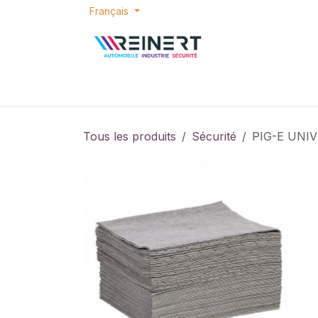
Se rendre au contenu
Français
ACCUEIL
E-SHOP
BONS PLANS
P
Tous les produits
Sécurité
PIG-E UNI