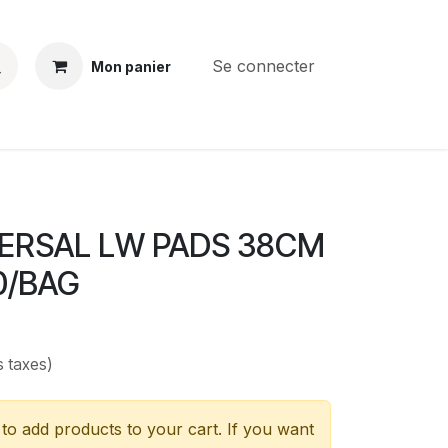
Se connecter
Mon panier
BS
CONTACT
E-PARTS
SERVICES
Jobs
VERSAL LW PADS 38CM
0/BAG
s taxes)
to add products to your cart. If you want