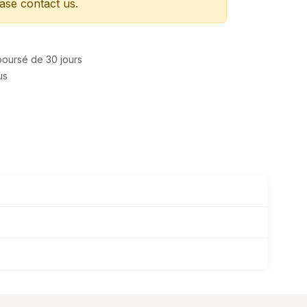
ease contact us.
mboursé de 30 jours
us