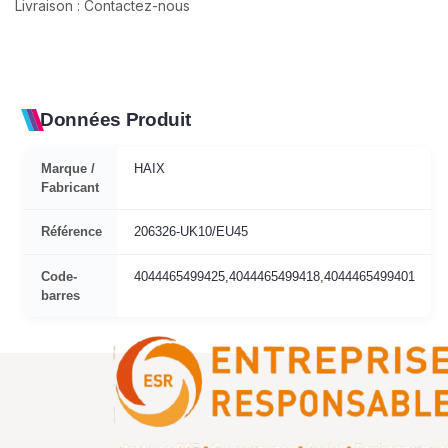
Livraison : Contactez-nous
Données Produit
Marque /
HAIX
Fabricant
Référence
206326-UK10/EU45
Code-
4044465499425,4044465499418,4044465499401
barres