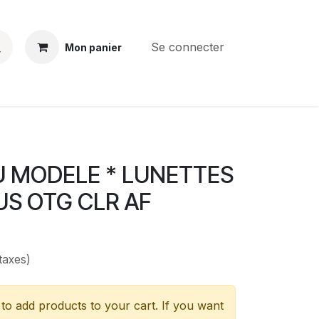
Se connecter
Mon panier
BS
CONTACT
E-PARTS
SERVICES
Jobs
 MODELE * LUNETTES
US OTG CLR AF
taxes)
to add products to your cart. If you want