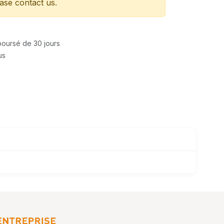
ease contact us.
mboursé de 30 jours
us