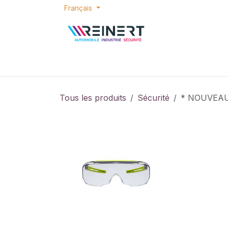
Se rendre au contenu
Français
ACCUEIL
E-SHOP
BONS PLANS
P
Tous les produits
Sécurité
* NOUVEAU