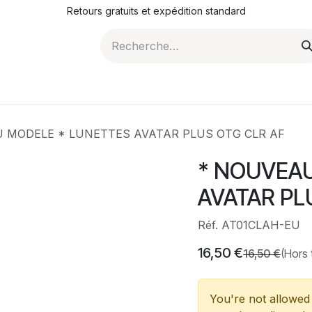
Retours gratuits et expédition standard
ROMOTIONS
NOS ARTICLES
LA SOCIÉTÉ
JO
 MODELE * LUNETTES AVATAR PLUS OTG CLR AF
* NOUVEAU
AVATAR PL
Réf. AT01CLAH-EU
16,50
€
16,50
€
(Hors 
You're not allowed 