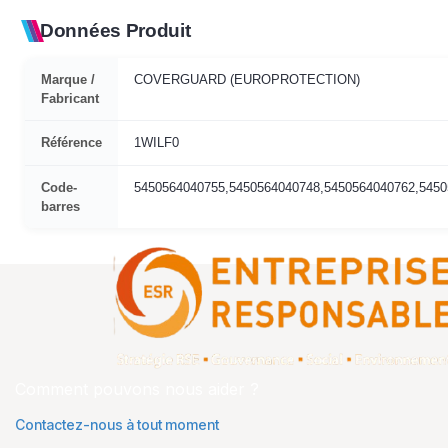
Données Produit
Marque /
COVERGUARD (EUROPROTECTION)
Fabricant
Référence
1WILF0
Code-
5450564040755,5450564040748,5450564040762,5450
barres
Comment pouvons nous aider ?
Contactez-nous à tout moment