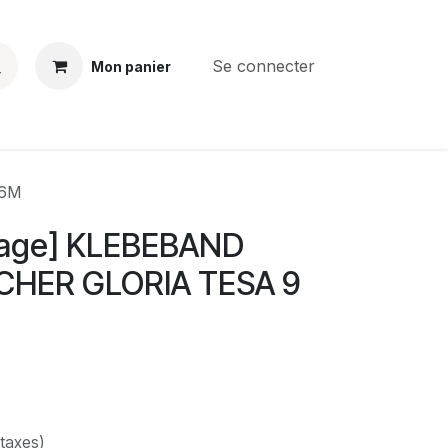
Se connecter
Mon panier
BS
CONTACT
E-PARTS
SERVICES
Jobs
66M
age] KLEBEBAND
HER GLORIA TESA 9
 taxes)