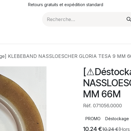
Retours gratuits et expédition standard
ROMOTIONS
NOS ARTICLES
LA SOCIÉTÉ
JO
age] KLEBEBAND NASSLOESCHER GLORIA TESA 9 MM 
[⚠Déstock
NASSLOESC
MM 66M
Réf. 071056.0000
PROMO
Déstockage
10,24
€
10,24
€
(Hors