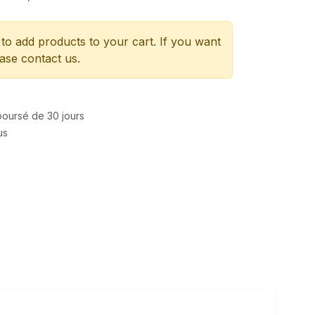
to add products to your cart. If you want
ease contact us.
mboursé de 30 jours
us