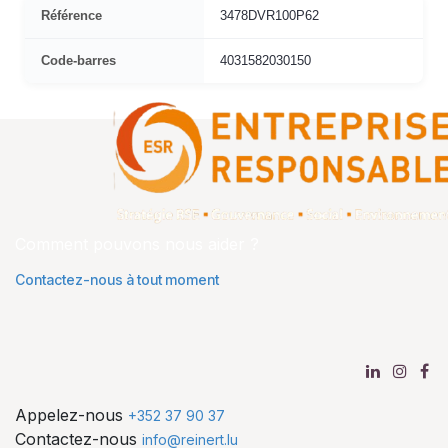
Référence
3478DVR100P62
Code-barres
4031582030150
Comment pouvons nous aider ?
Contactez-nous à tout moment
Appelez-nous
+352 37 90 37
Contactez-nous
info@reinert.lu