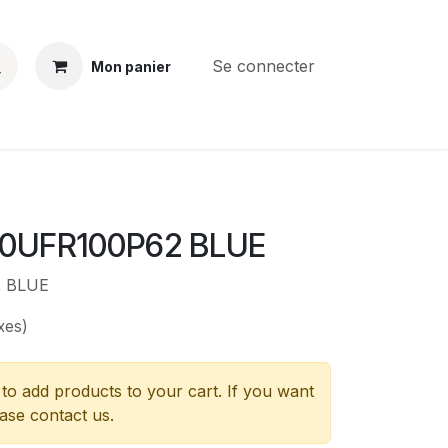
Se connecter
Mon panier
BS
CONTACT
E-PARTS
SERVICES
Jobs
0UFR100P62 BLUE
2 BLUE
xes)
to add products to your cart. If you want
ease contact us.