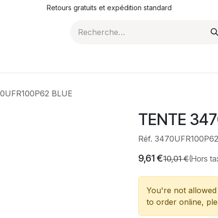
Retours gratuits et expédition standard
ROMOTIONS
NOS ARTICLES
LA SOCIÉTÉ
JO
0UFR100P62 BLUE
TENTE 347
Réf. 3470UFR100P6
9,61
€
10,01
€
(Hors ta
You're not allowed 
to order online, pl