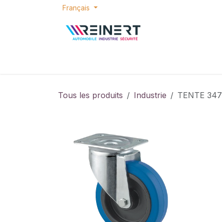
Se rendre au contenu
Français
ACCUEIL
E-SHOP
BONS PLANS
P
Tous les produits
Industrie
TENTE 347