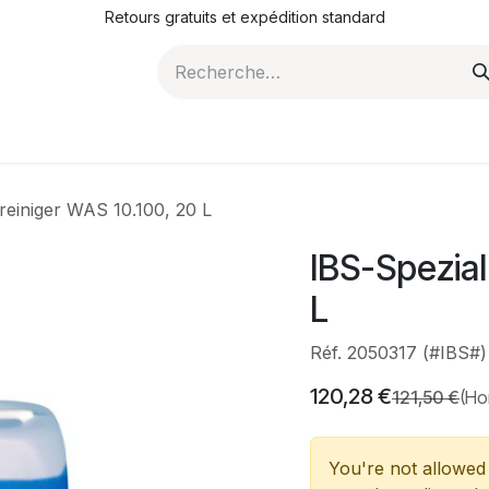
Retours gratuits et expédition standard
ROMOTIONS
NOS ARTICLES
LA SOCIÉTÉ
JO
reiniger WAS 10.100, 20 L
IBS-Spezial
L
Réf. 2050317 (#IBS#)
120,28
€
121,50
€
(Ho
You're not allowed 