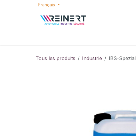
Se rendre au contenu
Français
ACCUEIL
E-SHOP
BONS PLANS
P
Tous les produits
Industrie
IBS-Spezial