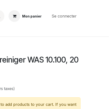
Se connecter
Mon panier
BS
CONTACT
E-PARTS
SERVICES
Jobs
reiniger WAS 10.100, 20
rs taxes)
to add products to your cart. If you want