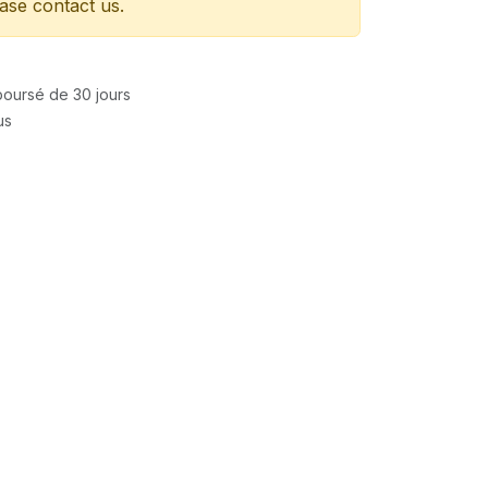
ease contact us.
mboursé de 30 jours
us