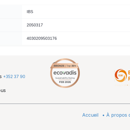
IBS
2050317
4030209503176
us
+352 37 90
ous
Accueil
•
À propos 