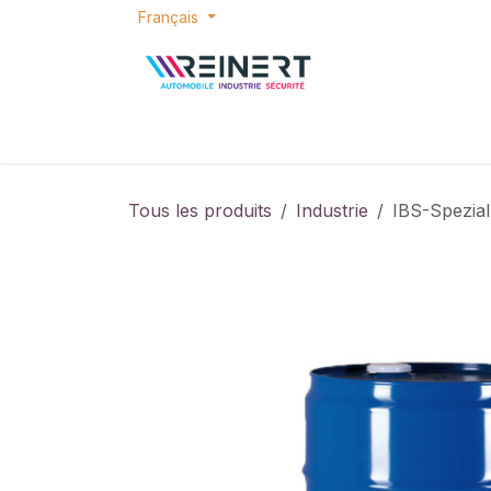
Se rendre au contenu
Français
ACCUEIL
E-SHOP
BONS PLANS
P
Tous les produits
Industrie
IBS-Spezial