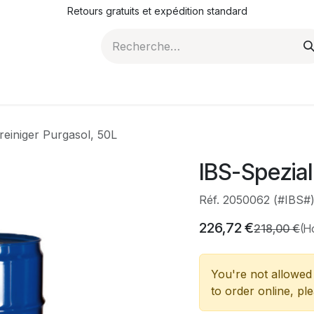
Retours gratuits et expédition standard
ROMOTIONS
NOS ARTICLES
LA SOCIÉTÉ
JO
reiniger Purgasol, 50L
IBS-Spezial
Réf. 2050062 (#IBS#
226,72
€
218,00
€
(H
You're not allowed 
to order online, pl