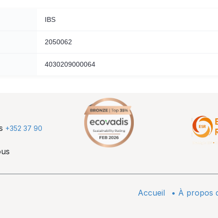
IBS
2050062
4030209000064
us
+352 37 90
ous
Accueil
•
À propos 