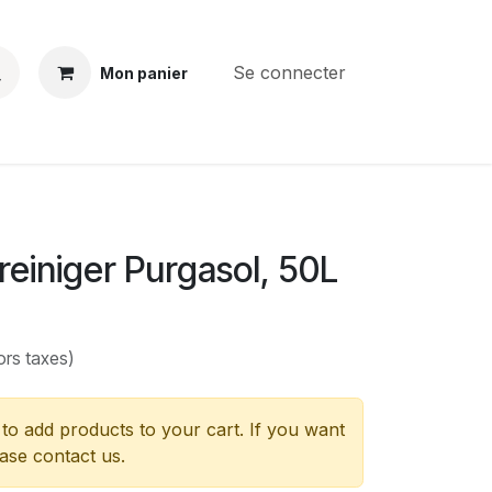
Se connecter
Mon panier
BS
CONTACT
E-PARTS
SERVICES
Jobs
reiniger Purgasol, 50L
)
ors taxes)
to add products to your cart. If you want
ease contact us.