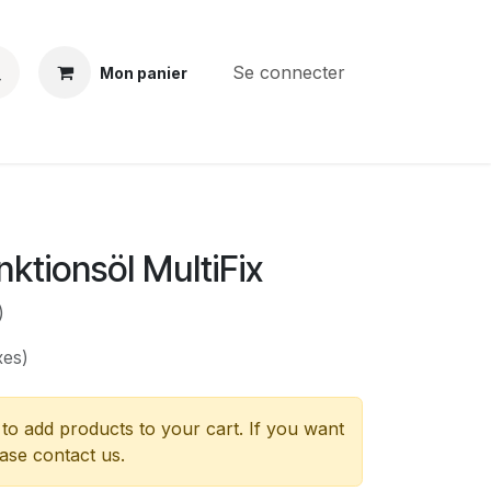
Se connecter
Mon panier
BS
CONTACT
E-PARTS
SERVICES
Jobs
nktionsöl MultiFix
)
xes)
to add products to your cart. If you want
ease contact us.