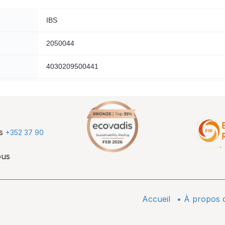
IBS
2050044
4030209500441
us
+352 37 90
ous
Accueil
•
À propos 