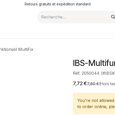
Retours gratuits et expédition standard
ROMOTIONS
NOS ARTICLES
LA SOCIÉTÉ
JO
nktionsöl MultiFix
IBS-Multifu
Réf. 2050044 (#IBS#
7,72
€
7,80
€
(Hors ta
You're not allowed 
to order online, pl