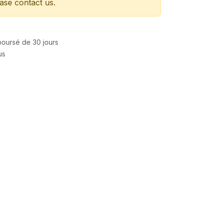
ease contact us.
mboursé de 30 jours
us