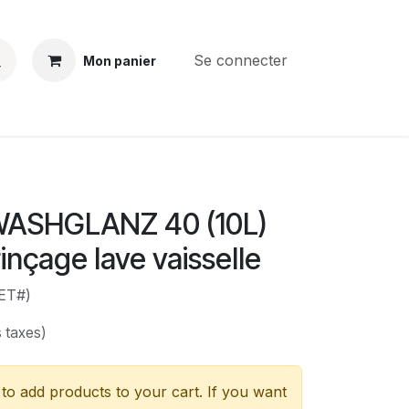
Se connecter
Mon panier
BS
CONTACT
E-PARTS
SERVICES
Jobs
ASHGLANZ 40 (10L)
inçage lave vaisselle
ET#)
 taxes)
to add products to your cart. If you want