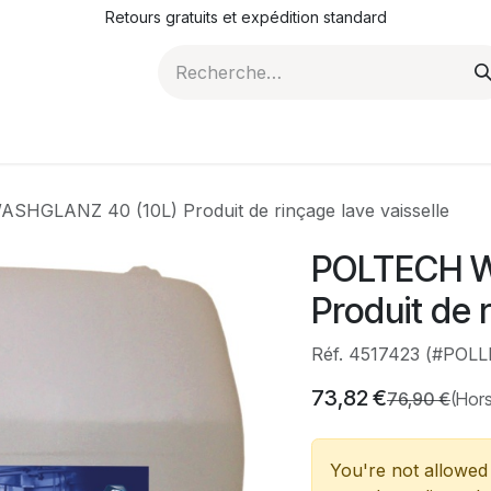
Retours gratuits et expédition standard
ROMOTIONS
NOS ARTICLES
LA SOCIÉTÉ
JO
HGLANZ 40 (10L) Produit de rinçage lave vaisselle
POLTECH W
Produit de r
Réf. 4517423 (#POLL
73,82
€
76,90
€
(Hors
You're not allowed 