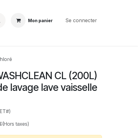
Se connecter
Mon panier
BS
CONTACT
E-PARTS
SERVICES
Jobs
hloré
ASHCLEAN CL (200L)
e lavage lave vaisselle
LET#)
€
(Hors taxes)