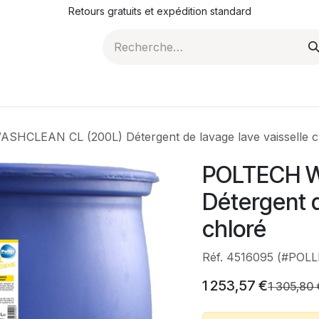
Retours gratuits et expédition standard
ROMOTIONS
NOS ARTICLES
LA SOCIÉTÉ
JO
HCLEAN CL (200L) Détergent de lavage lave vaisselle c
POLTECH W
Détergent d
chloré
Réf. 4516095 (#POL
1 253,57
€
1 305,80