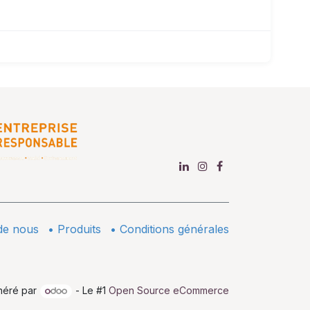
de nous
•
​Produits
•
Conditions générales
néré par
- Le #1
Open Source eCommerce