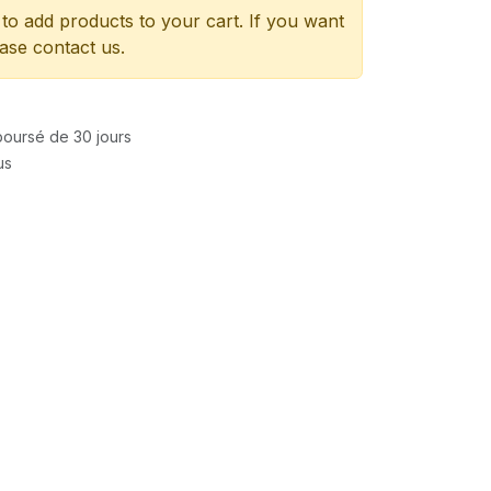
to add products to your cart. If you want
ease contact us.
mboursé de 30 jours
us