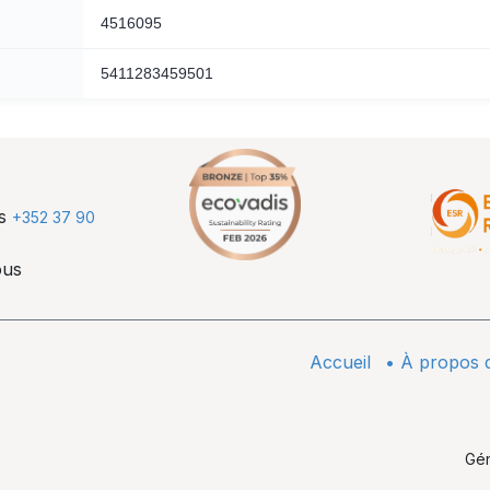
4516095
5411283459501
us
+352 37 90
ous
Accueil
•
À propos 
Gé