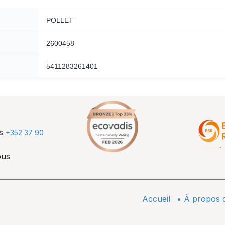
POLLET
2600458
5411283261401
us
+352 37 90
ous
Accueil
•
À propos 