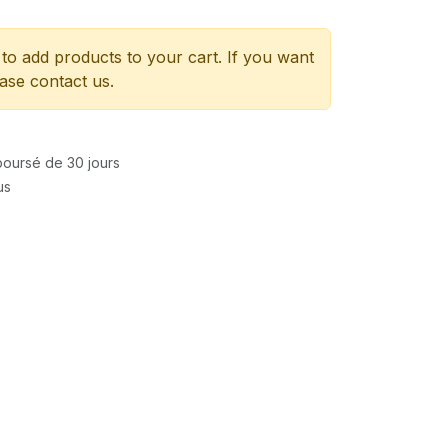
to add products to your cart. If you want
ease contact us.
mboursé de 30 jours
us