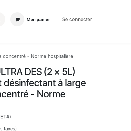
Se connecter
Mon panier
BS
CONTACT
E-PARTS
SERVICES
Jobs
 concentré - Norme hospitalière
TRA DES (2 x 5L)
 désinfectant à large
ncentré - Norme
e
LET#)
s taxes)