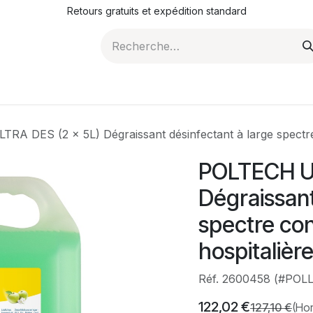
Retours gratuits et expédition standard
ROMOTIONS
NOS ARTICLES
LA SOCIÉTÉ
JO
RA DES (2 x 5L) Dégraissant désinfectant à large spectre
POLTECH UL
Dégraissant
spectre co
hospitalièr
Réf. 2600458 (#POL
122,02
€
127,10
€
(Hor