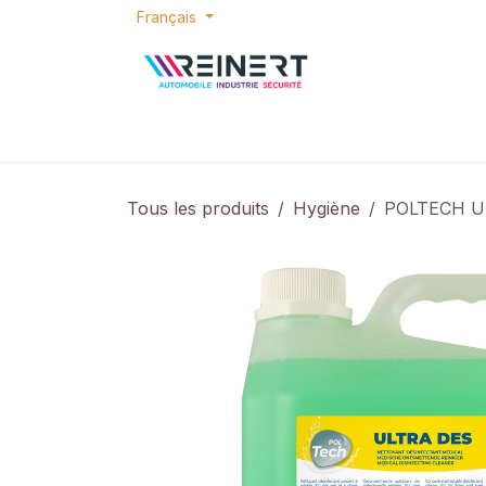
Se rendre au contenu
Français
ACCUEIL
E-SHOP
BONS PLANS
P
Tous les produits
Hygiène
POLTECH ULT