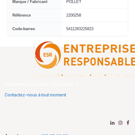
Marque / Fabricant
POLLET
Référence
2200258
Code-barres
5411283225823
Comment pouvons nous aider ?
Contactez-nous à tout moment