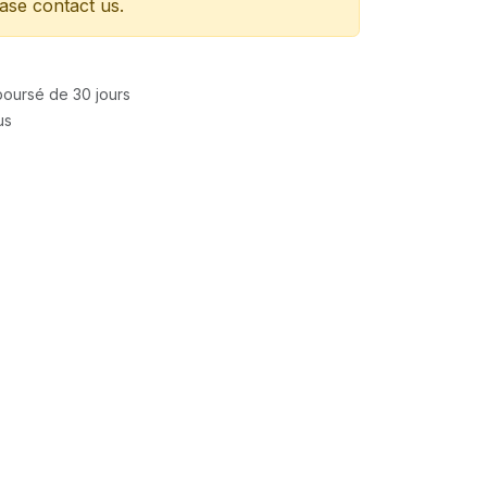
ease contact us.
mboursé de 30 jours
us