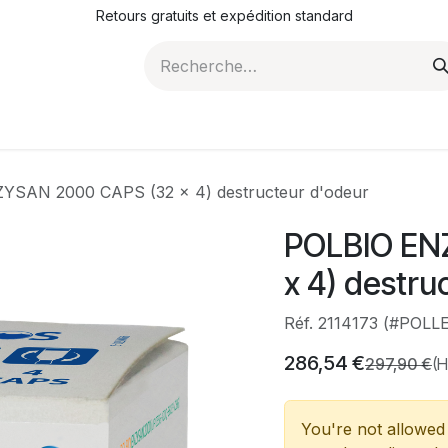
Retours gratuits et expédition standard
ROMOTIONS
NOS ARTICLES
LA SOCIÉTÉ
JO
YSAN 2000 CAPS (32 x 4) destructeur d'odeur
POLBIO EN
x 4) destru
Réf. 2114173 (#POLL
286,54
€
297,90
€
(H
You're not allowed 