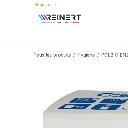
Se rendre au contenu
Français
ACCUEIL
E-SHOP
BONS PLANS
P
Tous les produits
Hygiène
POLBIO ENZ