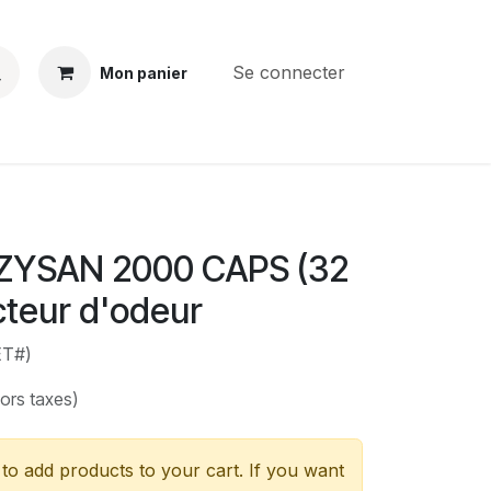
Se connecter
Mon panier
BS
CONTACT
E-PARTS
SERVICES
Jobs
ZYSAN 2000 CAPS (32
cteur d'odeur
ET#)
ors taxes)
to add products to your cart. If you want