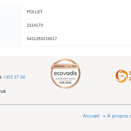
POLLET
2114173
5411283216517
us
+352 37 90
ous
Accueil
•
À propos 