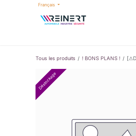
Se rendre au contenu
Français
ACCUEIL
E-SHOP
BONS PLANS
P
Tous les produits
! BONS PLANS !
[⚠D
Déstockage