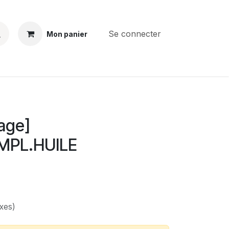
Se connecter
Mon panier
BS
CONTACT
E-PARTS
SERVICES
Jobs
age]
MPL.HUILE
xes)