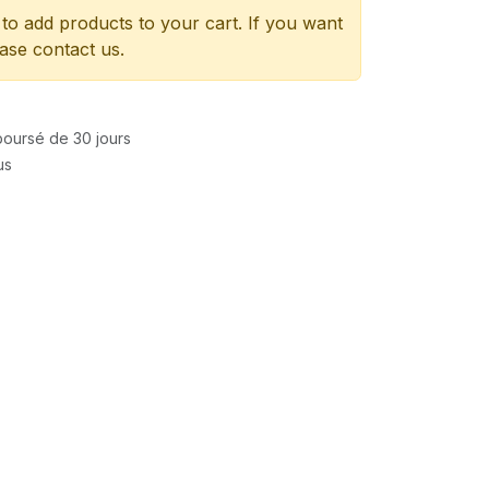
to add products to your cart. If you want
ease contact us.
mboursé de 30 jours
us