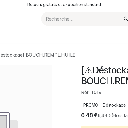
Retours gratuits et expédition standard
ROMOTIONS
NOS ARTICLES
LA SOCIÉTÉ
JO
éstockage] BOUCH.REMPL.HUILE
[⚠Déstock
BOUCH.RE
Réf. T019
PROMO
Déstockage
6,48
€
6,48
€
(Hors ta