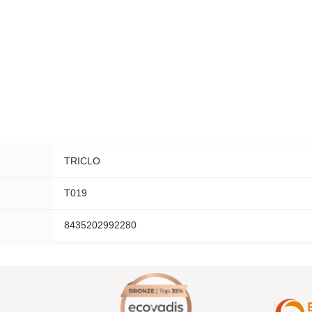
TRICLO
T019
8435202992280