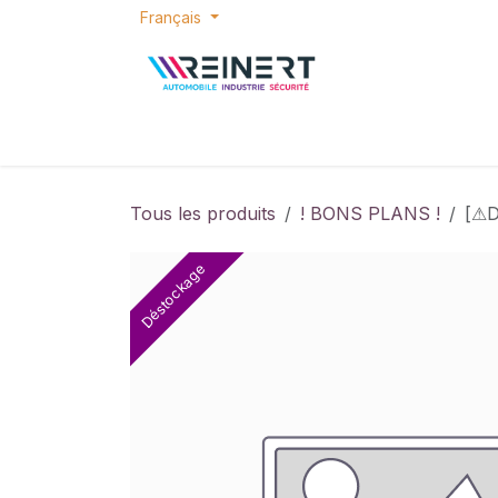
Se rendre au contenu
Français
ACCUEIL
E-SHOP
BONS PLANS
P
Tous les produits
! BONS PLANS !
[⚠D
Déstockage