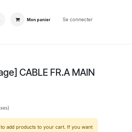
Se connecter
Mon panier
BS
CONTACT
E-PARTS
SERVICES
Jobs
age] CABLE FR.A MAIN
axes)
to add products to your cart. If you want