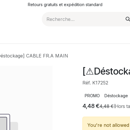
Retours gratuits et expédition standard
ROMOTIONS
NOS ARTICLES
LA SOCIÉTÉ
JO
éstockage] CABLE FR.A MAIN
[⚠Déstock
Réf. K17252
PROMO
Déstockage
4,48
€
4,48
€
(Hors t
You're not allowed 