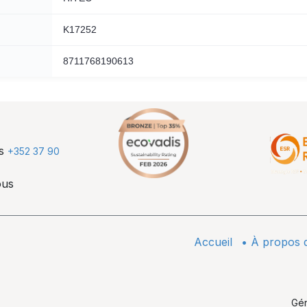
K17252
8711768190613
us
+352 37 90
ous
Accueil
•
À propos 
Gé