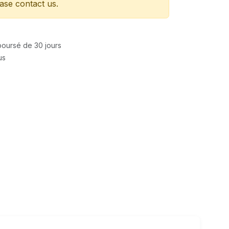
ease contact us.
mboursé de 30 jours
us