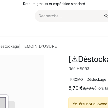
Retours gratuits et expédition standard
ROMOTIONS
NOS ARTICLES
LA SOCIÉTÉ
JO
éstockage] TEMOIN D'USURE
[⚠Déstock
Réf. H8993
PROMO
Déstockage
8,70
€
8,70
€
(Hors t
You're not allowed 