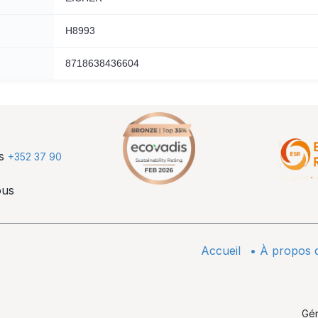
H8993
8718638436604
us
+352 37 90
ous
Accueil
•
À propos 
Gé