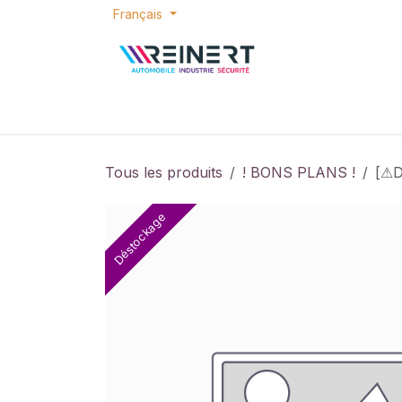
Se rendre au contenu
Français
ACCUEIL
E-SHOP
BONS PLANS
P
Tous les produits
! BONS PLANS !
[⚠D
Déstockage