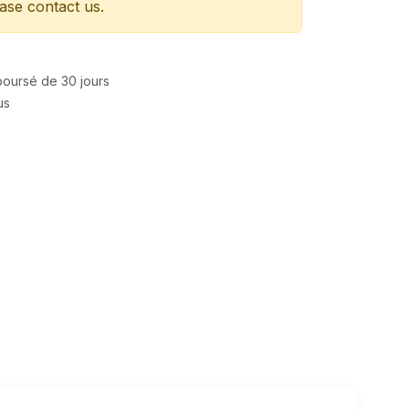
ease contact us.
mboursé de 30 jours
us