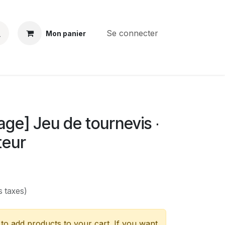
Se connecter
Mon panier
BS
CONTACT
E-PARTS
SERVICES
Jobs
ge] Jeu de tournevis ∙
teur
s taxes)
to add products to your cart. If you want