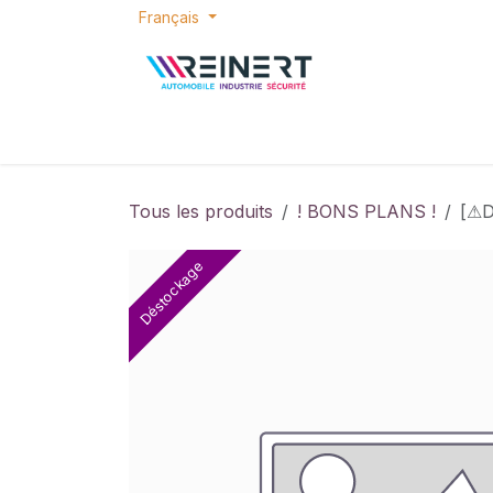
Se rendre au contenu
Français
ACCUEIL
E-SHOP
BONS PLANS
P
Tous les produits
! BONS PLANS !
[⚠D
Déstockage