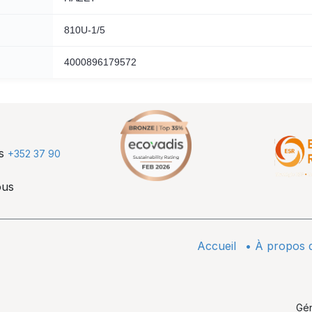
810U-1/5
4000896179572
us
+352 37 90
ous
Accueil
•
À propos 
Gé