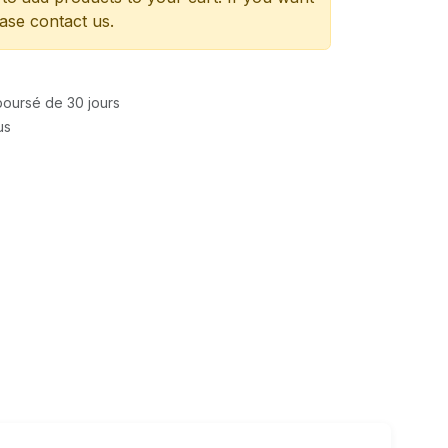
ease contact us.
mboursé de 30 jours
us