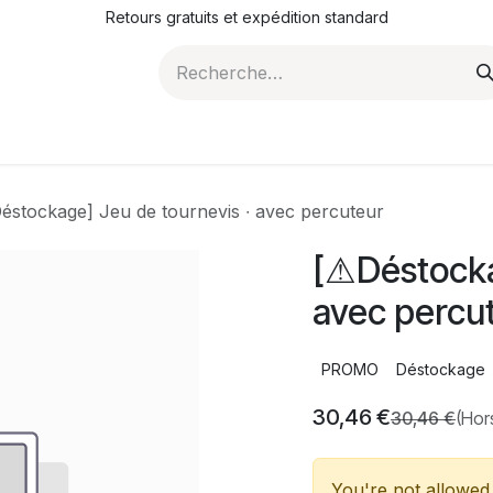
Retours gratuits et expédition standard
ROMOTIONS
NOS ARTICLES
LA SOCIÉTÉ
JO
éstockage] Jeu de tournevis ∙ avec percuteur
[⚠Déstocka
avec percu
PROMO
Déstockage
30,46
€
30,46
€
(Hor
You're not allowed 