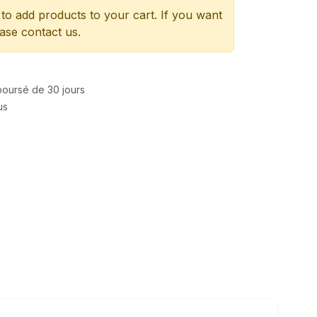
to add products to your cart. If you want
ease contact us.
mboursé de 30 jours
us