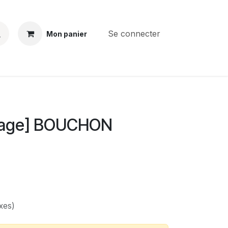
Se connecter
Mon panier
BS
CONTACT
E-PARTS
SERVICES
Jobs
kage] BOUCHON
xes)