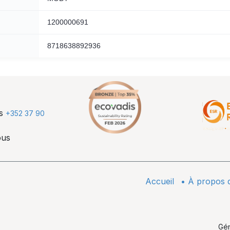
1200000691
8718638892936
us
+352 37 90
ous
Accueil
•
À propos 
Gé