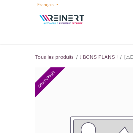
Se rendre au contenu
Français
ACCUEIL
E-SHOP
BONS PLANS
P
Tous les produits
! BONS PLANS !
[⚠D
Déstockage