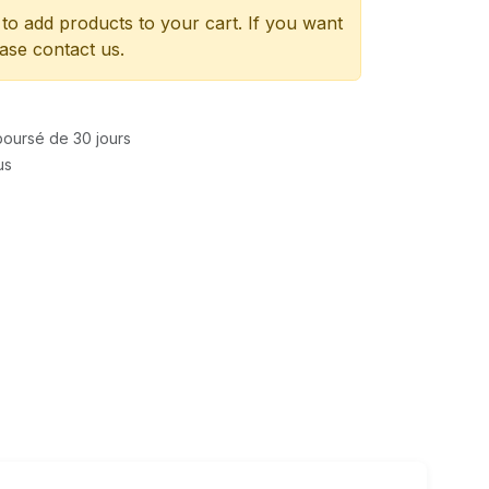
to add products to your cart. If you want
ease contact us.
mboursé de 30 jours
us