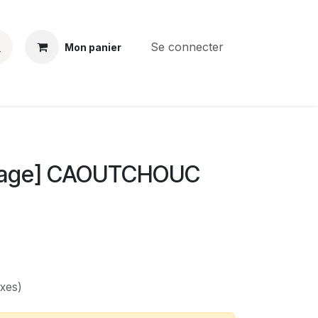
Se connecter
Mon panier
BS
CONTACT
E-PARTS
SERVICES
Jobs
kage] CAOUTCHOUC
axes)