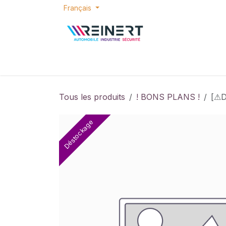
Se rendre au contenu
Français
ACCUEIL
E-SHOP
BONS PLANS
P
Tous les produits
! BONS PLANS !
[⚠
Déstockage