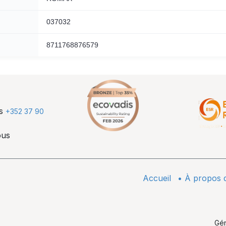
037032
8711768876579
us
+352 37 90
ous
Accueil
•
À propos 
Gé