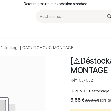
Retours gratuits et expédition standard
ROMOTIONS
NOS ARTICLES
LA SOCIÉTÉ
JO
Déstockage] CAOUTCHOUC MONTAGE
[⚠Déstoc
MONTAGE
Réf. 037032
PROMO
Déstockage
3,88
€
3,88
€
(Hors t