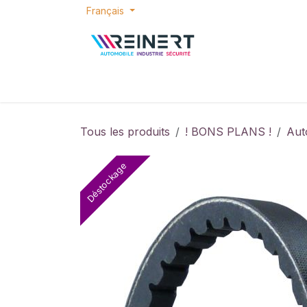
Se rendre au contenu
Français
ACCUEIL
E-SHOP
BONS PLANS
P
Tous les produits
! BONS PLANS !
Aut
Déstockage