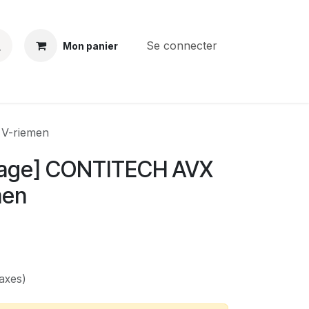
Se connecter
Mon panier
BS
CONTACT
E-PARTS
SERVICES
Jobs
V-riemen
age] CONTITECH AVX
men
taxes)