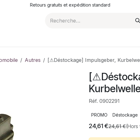
Retours gratuits et expédition standard
ROMOTIONS
NOS ARTICLES
LA SOCIÉTÉ
JO
omobile
Autres
[⚠Déstockage] Impulsgeber, Kurbelwe
[⚠Déstocka
Kurbelwell
Réf. 0902291
PROMO
Déstockage
24,61
€
24,61
€
(Hors 