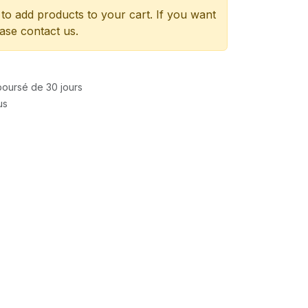
to add products to your cart. If you want
ease contact us.
mboursé de 30 jours
us