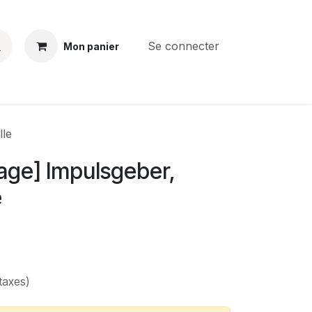
Se connecter
Mon panier
BS
CONTACT
E-PARTS
SERVICES
Jobs
lle
ge] Impulsgeber,
e
taxes)