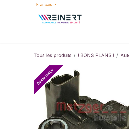
Se rendre au contenu
Français
ACCUEIL
E-SHOP
BONS PLANS
P
Tous les produits
! BONS PLANS !
Aut
Déstockage