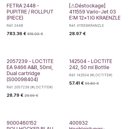
Déstockage
FETRA 2448 -
[⚠Déstockage]
PUPITRE / ROLLPUT
411559 Vario-Jet 03
(PIECE)
E:M 12x1 IG KRAENZLE
Réf. 2448
Réf. 411559KRANZLE
783.36
€
28.97
€
816.00
€
2057239 - LOCTITE
142504 - LOCTITE
EA 9466 A&B, 50ml,
242, 50 ml Bottle
Dual cartridge
Réf. 142504 (#LOCTITE#)
(S00098404)
57.41
€
59.80
€
Réf. 2057239 (#LOCTITE#)
28.79
€
29.99
€
9000460152
400932
ROLLHOCKER BLAU
Hochleistungs-