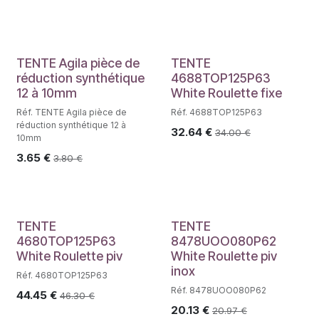
TENTE Agila pièce de
TENTE
réduction synthétique
4688TOP125P63
12 à 10mm
White Roulette fixe
Réf. TENTE Agila pièce de
Réf. 4688TOP125P63
réduction synthétique 12 à
32.64
€
34.00
€
10mm
3.65
€
3.80
€
TENTE
TENTE
4680TOP125P63
8478UOO080P62
White Roulette piv
White Roulette piv
inox
Réf. 4680TOP125P63
Réf. 8478UOO080P62
44.45
€
46.30
€
20.13
€
20.97
€