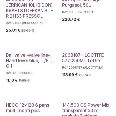
JERRICAN 10L (BIDON)
Purgasol, 50L
KRAFTSTOFFKANISTE
Réf. 2050062 (#IBS#)
R 21133 PRESSOL
226.72
€
Réf. 21133 (#PRESSOL#)
25.01
€
26.05
€
Ball valve »valve line«,
2068187 - LOCTITE
Hand lever blue, IT/ET,
577, 250ML Tottle
G 1
Réf. 2068187 (#LOCTITE#)
Réf. 4588880183
113.99
€
118.74
€
11.18
€
11.65
€
HECO 12x120 6 pans
144.500 CS Power Mix
multi monti plus
transparent 50 ml
pack de 2 pièces