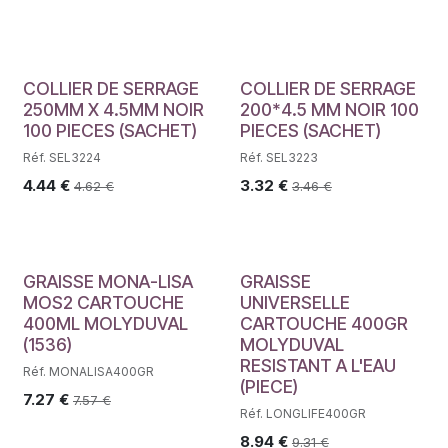
COLLIER DE SERRAGE
COLLIER DE SERRAGE
250MM X 4.5MM NOIR
200*4.5 MM NOIR 100
100 PIECES (SACHET)
PIECES (SACHET)
Réf. SEL3224
Réf. SEL3223
4.44
€
3.32
€
4.62
€
3.46
€
GRAISSE MONA-LISA
GRAISSE
MOS2 CARTOUCHE
UNIVERSELLE
400ML MOLYDUVAL
CARTOUCHE 400GR
(1536)
MOLYDUVAL
RESISTANT A L'EAU
Réf. MONALISA400GR
(PIECE)
7.27
€
7.57
€
Réf. LONGLIFE400GR
8.94
€
9.31
€