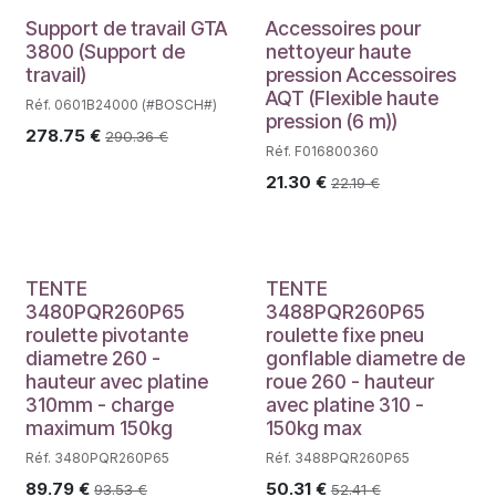
Support de travail GTA
Accessoires pour
3800 (Support de
nettoyeur haute
travail)
pression Accessoires
AQT (Flexible haute
Réf. 0601B24000 (#BOSCH#)
pression (6 m))
278.75
€
290.36
€
Réf. F016800360
21.30
€
22.19
€
TENTE
TENTE
3480PQR260P65
3488PQR260P65
roulette pivotante
roulette fixe pneu
diametre 260 -
gonflable diametre de
hauteur avec platine
roue 260 - hauteur
310mm - charge
avec platine 310 -
maximum 150kg
150kg max
Réf. 3480PQR260P65
Réf. 3488PQR260P65
89.79
€
50.31
€
93.53
€
52.41
€