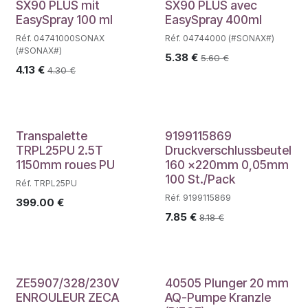
SX90 PLUS mit
SX90 PLUS avec
EasySpray 100 ml
EasySpray 400ml
Réf. 04741000SONAX
Réf. 04744000 (#SONAX#)
(#SONAX#)
5.38
€
5.60
€
4.13
€
4.30
€
Transpalette
9199115869
TRPL25PU 2.5T
Druckverschlussbeutel
1150mm roues PU
160 x220mm 0,05mm
100 St./Pack
Réf. TRPL25PU
Réf. 9199115869
399.00
€
7.85
€
8.18
€
ZE5907/328/230V
40505 Plunger 20 mm
ENROULEUR ZECA
AQ-Pumpe Kranzle