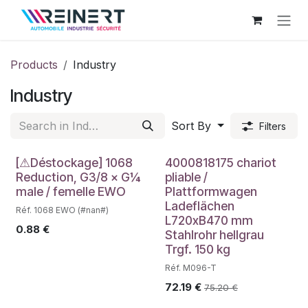
Skip to Content
Products
Industry
Industry
Sort By
Filters
Déstockage
[⚠Déstockage] 1068
4000818175 chariot
Reduction, G3/8 × G¼
pliable /
male / femelle EWO
Plattformwagen
Ladeflächen
Réf. 1068 EWO (#nan#)
L720xB470 mm
0.88
€
Stahlrohr hellgrau
Trgf. 150 kg
Réf. M096-T
72.19
€
75.20
€