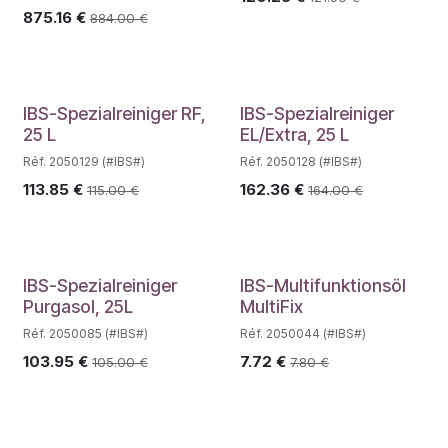
875.16
€
884.00
€
IBS-Spezialreiniger RF,
IBS-Spezialreiniger
25 L
EL/Extra, 25 L
Réf. 2050129 (#IBS#)
Réf. 2050128 (#IBS#)
113.85
€
162.36
€
115.00
€
164.00
€
IBS-Spezialreiniger
IBS-Multifunktionsöl
Purgasol, 25L
MultiFix
Réf. 2050085 (#IBS#)
Réf. 2050044 (#IBS#)
103.95
€
7.72
€
105.00
€
7.80
€