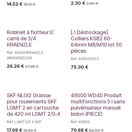
2.30
€
2.40
€
14.52
€
15.13
€
Déstockage
Robinet à flotteur E:
[⚠Déstockage]
carré de 3/4
Colliers KSB2 60-
KRAENZLE
64mm M8/M10 lot 50
pièces
Réf. 462501KRANZLE
(#KRAENZLE#)
Réf. A05000523
26.26
€
27.35
€
75.30
€
SKF NLGI2 Graisse
49500 WD40 Produit
pour roulements SKF
multifonctions 5 l sans
LGMT 2 en cartouche
pulvérisateur manuel
de 420 ml LGMT 2/0.4
bidon (PIECE)
Réf. LGMT2/0.4 SKF
Réf. 49500
17.69
€
79.68
€
18.43
€
83.00
€