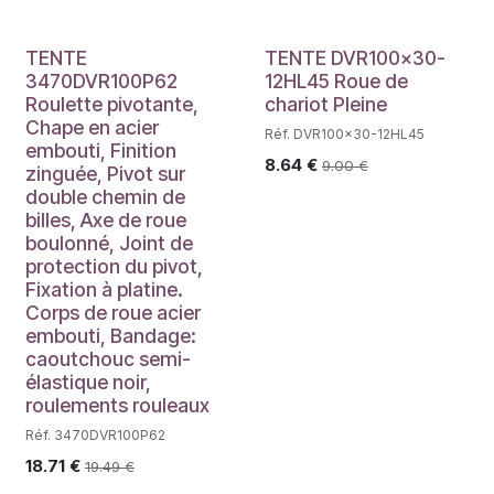
TENTE
TENTE DVR100x30-
3470DVR100P62
12HL45 Roue de
Roulette pivotante,
chariot Pleine
Chape en acier
Réf. DVR100x30-12HL45
embouti, Finition
8.64
€
9.00
€
zinguée, Pivot sur
double chemin de
billes, Axe de roue
boulonné, Joint de
protection du pivot,
Fixation à platine.
Corps de roue acier
embouti, Bandage:
caoutchouc semi-
élastique noir,
roulements rouleaux
Réf. 3470DVR100P62
18.71
€
19.49
€