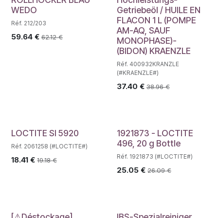
WEDO
Getriebeöl / HUILE EN
FLACON 1 L (POMPE
Réf. 212/203
AM-AQ, SAUF
59.64
€
62.12
€
MONOPHASE)-
(BIDON) KRAENZLE
Réf. 400932KRANZLE
(#KRAENZLE#)
37.40
€
38.96
€
LOCTITE SI 5920
1921873 - LOCTITE
496, 20 g Bottle
Réf. 2061258 (#LOCTITE#)
Réf. 1921873 (#LOCTITE#)
18.41
€
19.18
€
25.05
€
26.09
€
[⚠Déstockage]
IBS-Spezialreiniger