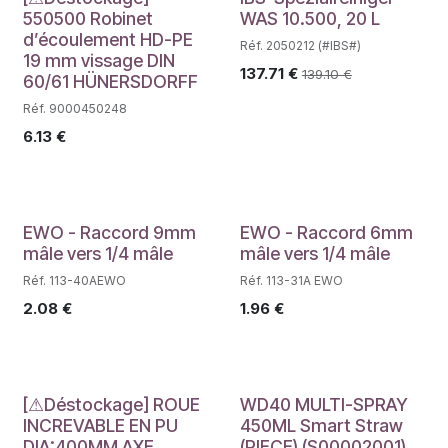
Déstockage
550500 Robinet
WAS 10.500, 20 L
d’écoulement HD-PE
Réf. 2050212 (#IBS#)
19 mm vissage DIN
137.71
€
139.10
€
60/61 HÜNERSDORFF
Réf. 9000450248
6.13
€
EWO - Raccord 9mm
EWO - Raccord 6mm
mâle vers 1/4 mâle
mâle vers 1/4 mâle
Réf. 113-40AEWO
Réf. 113-31A EWO
2.08
€
1.96
€
Déstockage
[⚠Déstockage] ROUE
WD40 MULTI-SPRAY
INCREVABLE EN PU
450ML Smart Straw
DIA:400MM AXE
(PIECE) (S00002001)