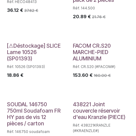
Réf. HECO48413
Réf. 144.500
36.12
€
37.62
€
20.89
€
21.76
€
Déstockage
[⚠Déstockage] SLICE
FACOM CR.S20
Lame 10526
MARCHE-PIED
(SP01393)
ALUMINIUM
Réf. 10526 (SP01393)
Réf. CR.S20 (#FACOM#)
18.86
€
153.60
€
160.00
€
SOUDAL 146750
438221 Joint
750ml Soudafoam FR
couvercle réservoir
HY pas de vis 12
d'eau Kranzle (PIECE)
pièces / carton
Réf. 438221KRANZLE
(#KRAENZLE#)
Réf. 146750 soudafoam