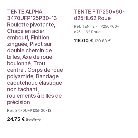
TENTE ALPHA
TENTE FTP250x60-
3470UFP125P30-13
d25HL62 Roue
Roulette pivotante,
Réf. TENTE FTP250x60-
Chape en acier
d25HL62 Roue
embouti, Finition
116.00
€
120.83
€
zinguée, Pivot sur
double chemin de
billes, Axe de roue
boulonné, Trou
central. Corps de roue
polyamide, Bandage
caoutchouc élastique
non tachant,
roulements à billes de
précision
Réf. 3470UFP125P30-13
24.75
€
25.78
€