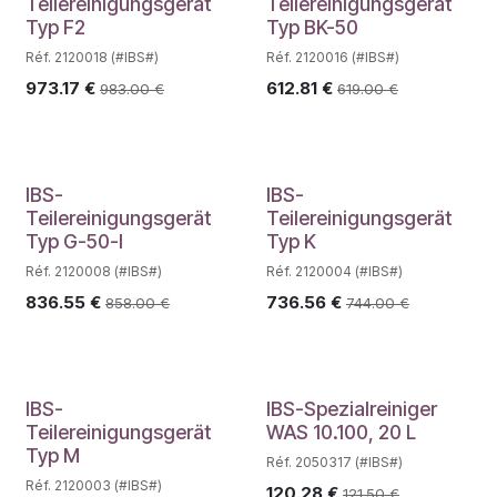
Teilereinigungsgerät
Teilereinigungsgerät
Typ F2
Typ BK-50
Réf. 2120018 (#IBS#)
Réf. 2120016 (#IBS#)
973.17
€
612.81
€
983.00
€
619.00
€
IBS-
IBS-
Teilereinigungsgerät
Teilereinigungsgerät
Typ G-50-I
Typ K
Réf. 2120008 (#IBS#)
Réf. 2120004 (#IBS#)
836.55
€
736.56
€
858.00
€
744.00
€
IBS-
IBS-Spezialreiniger
Teilereinigungsgerät
WAS 10.100, 20 L
Typ M
Réf. 2050317 (#IBS#)
Réf. 2120003 (#IBS#)
120.28
€
121.50
€