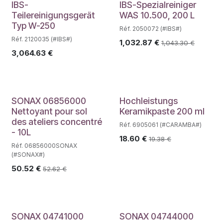
IBS-
IBS-Spezialreiniger
Teilereinigungsgerät
WAS 10.500, 200 L
Typ W-250
Réf. 2050072 (#IBS#)
Réf. 2120035 (#IBS#)
1,032.87
€
1,043.30
€
3,064.63
€
SONAX 06856000
Hochleistungs
Nettoyant pour sol
Keramikpaste 200 ml
des ateliers concentré
Réf. 6905061 (#CARAMBA#)
- 10L
18.60
€
19.38
€
Réf. 06856000SONAX
(#SONAX#)
50.52
€
52.62
€
SONAX 04741000
SONAX 04744000