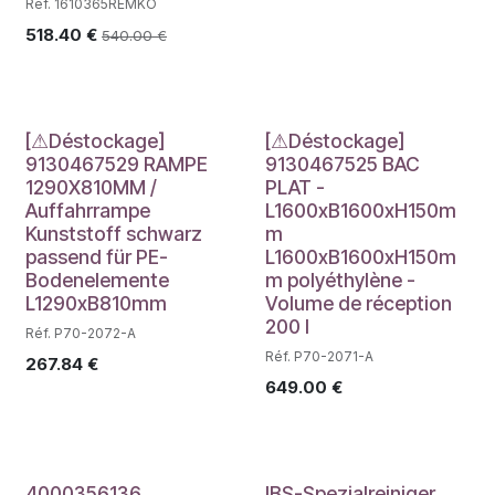
Réf. 1610365REMKO
518.40
€
540.00
€
Déstockage
Déstockage
[⚠Déstockage]
[⚠Déstockage]
9130467529 RAMPE
9130467525 BAC
1290X810MM /
PLAT -
Auffahrrampe
L1600xB1600xH150m
Kunststoff schwarz
m
passend für PE-
L1600xB1600xH150m
Bodenelemente
m polyéthylène -
L1290xB810mm
Volume de réception
200 l
Réf. P70-2072-A
Réf. P70-2071-A
267.84
€
649.00
€
4000356136
IBS-Spezialreiniger