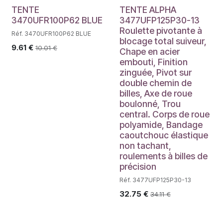
TENTE
TENTE ALPHA
3470UFR100P62 BLUE
3477UFP125P30-13
Roulette pivotante à
Réf. 3470UFR100P62 BLUE
blocage total suiveur,
9.61
€
10.01
€
Chape en acier
embouti, Finition
zinguée, Pivot sur
double chemin de
billes, Axe de roue
boulonné, Trou
central. Corps de roue
polyamide, Bandage
caoutchouc élastique
non tachant,
roulements à billes de
précision
Réf. 3477UFP125P30-13
32.75
€
34.11
€