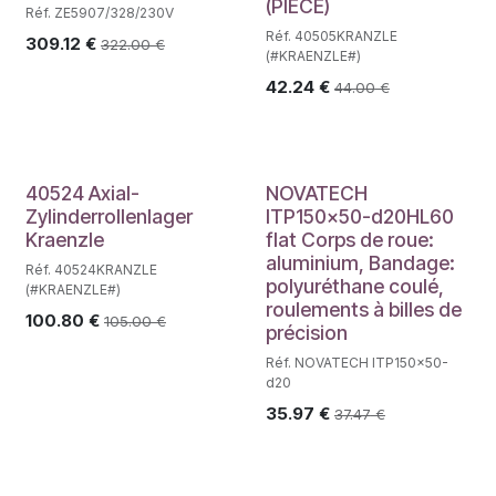
(PIECE)
Réf. ZE5907/328/230V
Réf. 40505KRANZLE
309.12
€
322.00
€
(#KRAENZLE#)
42.24
€
44.00
€
40524 Axial-
NOVATECH
Zylinderrollenlager
ITP150x50-d20HL60
Kraenzle
flat Corps de roue:
aluminium, Bandage:
Réf. 40524KRANZLE
polyuréthane coulé,
(#KRAENZLE#)
roulements à billes de
100.80
€
105.00
€
précision
Réf. NOVATECH ITP150x50-
d20
35.97
€
37.47
€