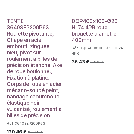
TENTE
DQP400x100-Ø20
3640SEP200P63
HL74 4PR roue
Roulette pivotante,
brouette diametre
Chape en acier
400mm
embouti, zinguée
Réf. DQP400x100-Ø20 HL74
bleu, pivot sur
4PR
roulement à billes de
36.43
€
37.95
€
précision étanche. Axe
de roue boulonné.,
Fixation à platine.
Corps de roue en acier
mécano-soudé peint,
bandage caoutchouc
élastique noir
vulcanisé, roulement à
billes de précision
Réf. 3640SEP200P63
120.46
€
125.48
€