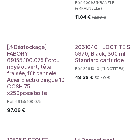
Réf. 400931KRANZLE
(#KRAENZLE#)
11.84
€
12.33
€
Déstockage
[⚠Déstockage]
2061040 - LOCTITE SI
FABORY
5970, Black, 300 ml
69155.100.075 Écrou
Standard cartridge
noyé ouvert, tête
Réf. 2061040 (#LOCTITE#)
fraisée, fût cannelé
48.38
€
50.40
€
Acier Electro zingué 10
OCSH 75
x250pces/boite
Réf. 69155.100.075
97.06
€