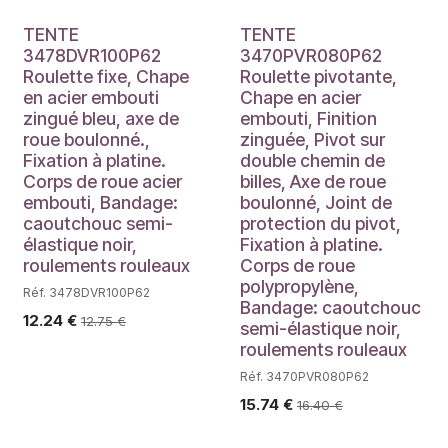
TENTE
TENTE
3478DVR100P62
3470PVR080P62
Roulette fixe, Chape
Roulette pivotante,
en acier embouti
Chape en acier
zingué bleu, axe de
embouti, Finition
roue boulonné.,
zinguée, Pivot sur
Fixation à platine.
double chemin de
Corps de roue acier
billes, Axe de roue
embouti, Bandage:
boulonné, Joint de
caoutchouc semi-
protection du pivot,
élastique noir,
Fixation à platine.
roulements rouleaux
Corps de roue
polypropylène,
Réf. 3478DVR100P62
Bandage: caoutchouc
12.24
€
12.75
€
semi-élastique noir,
roulements rouleaux
Réf. 3470PVR080P62
15.74
€
16.40
€