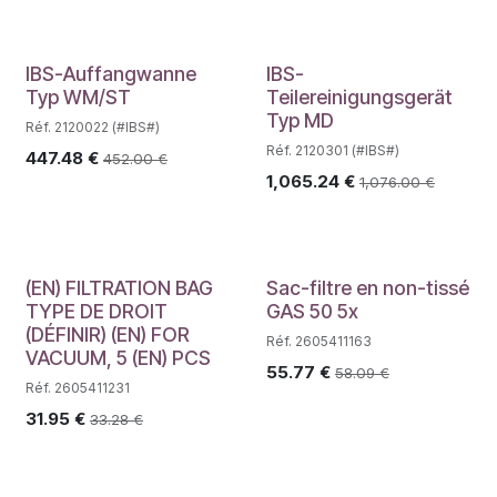
IBS-Auffangwanne
IBS-
Typ WM/ST
Teilereinigungsgerät
Typ MD
Réf. 2120022 (#IBS#)
Réf. 2120301 (#IBS#)
447.48
€
452.00
€
1,065.24
€
1,076.00
€
(EN) FILTRATION BAG
Sac-filtre en non-tissé
TYPE DE DROIT
GAS 50 5x
(DÉFINIR) (EN) FOR
Réf. 2605411163
VACUUM, 5 (EN) PCS
55.77
€
58.09
€
Réf. 2605411231
31.95
€
33.28
€