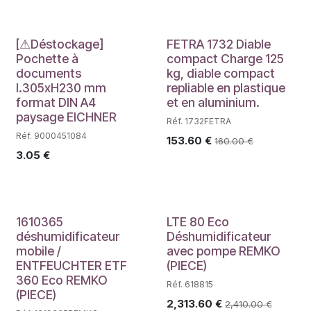
Déstockage
[⚠Déstockage]
FETRA 1732 Diable
Pochette à
compact Charge 125
documents
kg, diable compact
l.305xH230 mm
repliable en plastique
format DIN A4
et en aluminium.
paysage EICHNER
Réf. 1732FETRA
Réf. 9000451084
153.60
€
160.00
€
3.05
€
1610365
LTE 80 Eco
déshumidificateur
Déshumidificateur
mobile /
avec pompe REMKO
ENTFEUCHTER ETF
(PIECE)
360 Eco REMKO
Réf. 618815
(PIECE)
2,313.60
€
2,410.00
€