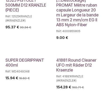
Déstockage
12525 PISTOLET
[⚠Déstockage]
500MM D12 KRANZLE
PROMAT Mètre ruban
(PIECE)
capsule Longueur 20
m Largeur de la bande
Réf. 12525KRANZLE
13 mm 2 mm/cm EG II
(#KRAENZLE#)
ABS Nylon-Fiber
95.37
€
99.34
€
Réf. 4000855805
9.00
€
SUPER DEGRIPPANT
41881 Round Cleaner
400ml
UFO mit Räder D12
Kraenzle
Réf. WD4049348
Réf. 41881KRANZLE
15.94
€
16.60
€
(#KRAENZLE#)
154.28
€
160.71
€