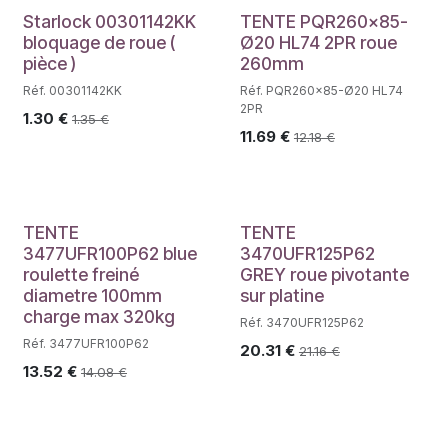
Starlock 00301142KK
TENTE PQR260x85-
bloquage de roue (
Ø20 HL74 2PR roue
pièce )
260mm
Réf. 00301142KK
Réf. PQR260x85-Ø20 HL74
2PR
1.30
€
1.35
€
11.69
€
12.18
€
TENTE
TENTE
3477UFR100P62 blue
3470UFR125P62
roulette freiné
GREY roue pivotante
diametre 100mm
sur platine
charge max 320kg
Réf. 3470UFR125P62
Réf. 3477UFR100P62
20.31
€
21.16
€
13.52
€
14.08
€