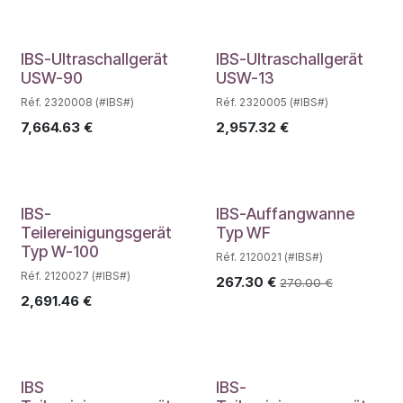
IBS-Ultraschallgerät
IBS-Ultraschallgerät
USW-90
USW-13
Réf. 2320008 (#IBS#)
Réf. 2320005 (#IBS#)
7,664.63
€
2,957.32
€
IBS-
IBS-Auffangwanne
Teilereinigungsgerät
Typ WF
Typ W-100
Réf. 2120021 (#IBS#)
Réf. 2120027 (#IBS#)
267.30
€
270.00
€
2,691.46
€
IBS
IBS-