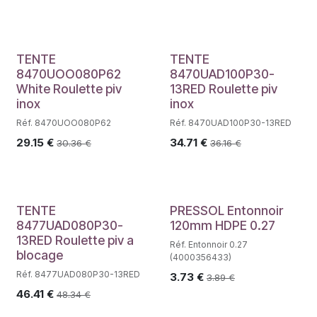
TENTE
TENTE
8470UOO080P62
8470UAD100P30-
White Roulette piv
13RED Roulette piv
inox
inox
Réf. 8470UOO080P62
Réf. 8470UAD100P30-13RED
29.15
€
34.71
€
30.36
€
36.16
€
TENTE
PRESSOL Entonnoir
8477UAD080P30-
120mm HDPE 0.27
13RED Roulette piv a
Réf. Entonnoir 0.27
blocage
(4000356433)
Réf. 8477UAD080P30-13RED
3.73
€
3.89
€
46.41
€
48.34
€