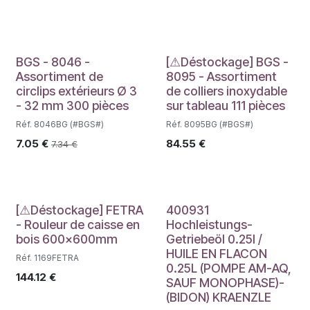
Déstockage
BGS - 8046 -
[⚠Déstockage] BGS -
Assortiment de
8095 - Assortiment
circlips extérieurs Ø 3
de colliers inoxydable
- 32 mm 300 pièces
sur tableau 111 pièces
Réf. 8046BG (#BGS#)
Réf. 8095BG (#BGS#)
7.05
€
84.55
€
7.34
€
Déstockage
[⚠Déstockage] FETRA
400931
- Rouleur de caisse en
Hochleistungs-
bois 600x600mm
Getriebeöl 0.25l /
HUILE EN FLACON
Réf. 1169FETRA
0.25L (POMPE AM-AQ,
144.12
€
SAUF MONOPHASE)-
(BIDON) KRAENZLE