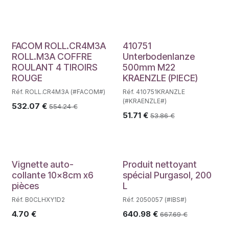
FACOM ROLL.CR4M3A
410751
ROLL.M3A COFFRE
Unterbodenlanze
ROULANT 4 TIROIRS
500mm M22
ROUGE
KRAENZLE (PIECE)
Réf. ROLL.CR4M3A (#FACOM#)
Réf. 410751KRANZLE
(#KRAENZLE#)
532.07
€
554.24
€
51.71
€
53.86
€
Déstockage
Vignette auto-
Produit nettoyant
collante 10x8cm x6
spécial Purgasol, 200
pièces
L
Réf. B0CLHXY1D2
Réf. 2050057 (#IBS#)
4.70
€
640.98
€
667.69
€