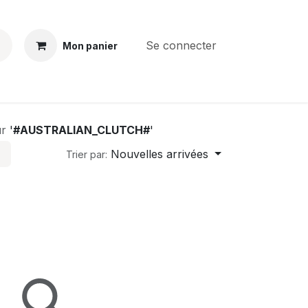
Se connecter
Mon panier
)
BS
CONTACT
E-PARTS
SERVICES
Jobs
ur
'
#AUSTRALIAN_CLUTCH#
'
Nouvelles arrivées
Trier par: