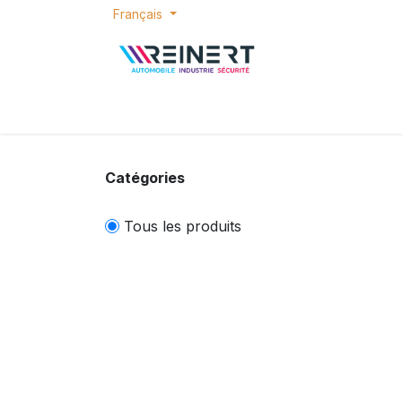
Se rendre au contenu
Français
ACCUEIL
E-SHOP
BONS PLANS
P
Catégories
Tous les produits